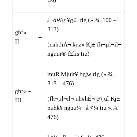
J¬òW¤j¥g£l rig (».¾. 100 –
313)
ghf« –
–
II
(nahthÅ¬ kuz« Kj± fh¬µl¬il¬
nguur® f£lis tiu)
muR Mjuit¥ bg¦w rig (».¾.
313 – 476)
ghf« –
–
(fh¬µl¬il¬ uh#hÉ¬ c¤juî Kj±
III
nuhk¥ nguu¼¬ å³¢¼ tiu ».¾.
476)