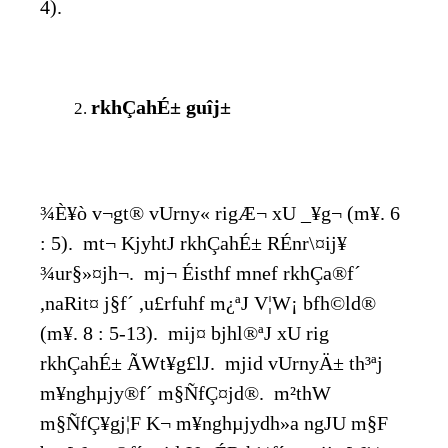
4).
rkhÇahÉ± guîj±
¾È¥ò v¬gt® vUrny« rigÆ¬ xU _¥g¬ (m¥. 6
: 5). mt¬ KjyhtJ rkhÇahÉ± RÉnr\¤ij¥
¾ur§»¤jh¬. mj¬ Éisthf mnef rkhÇa®f´
,naRit¤ j§f´ ,u£rfuhf m¿ªJ V¦W¡ bfh©ld®
(m¥. 8 : 5-13). mij¤ bjhl®ªJ xU rig
rkhÇahÉ± ÃWt¥g£lJ. mjid vUrnyÄ± th³ªj
m¥nghµjy®f´ m§ÑfÇ¤jd®. m²thW
m§ÑfÇ¥gj¦F K¬ m¥nghµjydh»a ngJU m§F