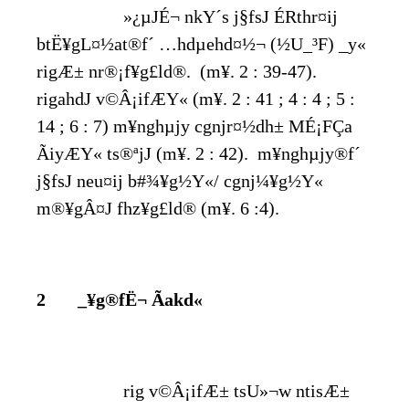
»¿µJÉ¬ nkY´s j§fsJ ÉRthr¤ij
btË¥gL¤½at®f´ …hdµehd¤½¬ (½U_³F) _y«
rigÆ± nr®¡f¥g£ld®. (m¥. 2 : 39-47).
rigahdJ v©Â¡ifÆY« (m¥. 2 : 41 ; 4 : 4 ; 5 :
14 ; 6 : 7) m¥nghµjy cgnjr¤½dh± MÉ¡FÇa
ÃiyÆY« ts®ªjJ (m¥. 2 : 42). m¥nghµjy®f´
j§fsJ neu¤ij b#¾¥g½Y«/ cgnj¼¥g½Y«
m®¥gÂ¤J fhz¥g£ld® (m¥. 6 :4).
2 _¥g®fË¬ Ãakd«
rig v©Â¡ifÆ± tsU»¬w ntisÆ±