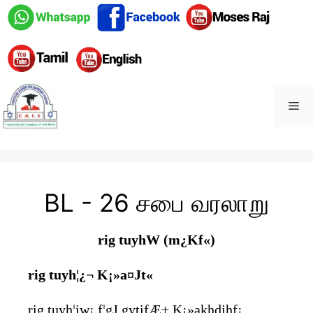
BL - 26 சபை வரலாறு
rig tuyhW (m¿Kf«)
rig tuyh¦¿¬ K¡»a¤Jt«
rig tuyh¦iw¡ f¦gJ gytifÆ± K¡»akhdjhf¡