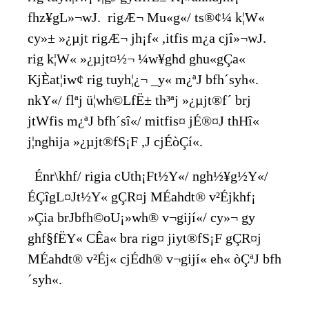
fhz¥gL»¬wJ. rigÆ¬ Mu«g«/ ts®¢¼ k¦W«
cy»± »¿µjt rigÆ¬ jh¡f« ,itfis m¿a cjî»¬wJ.
rig k¦W« »¿µjt¤½¬ ¼w¥ghd ghu«gÇa«
KjÈat¦iw¢ rig tuyh¦¿¬ _y« m¿ªJ bfh´syh«.
nkY«/ flªj ü¦wh©LfË± th³ªj »¿µjt®f´ br­j
jtWfis m¿ªJ bfh´sî«/ mitfis¤ jÉ®¤J thHî«
j¦nghija »¿µjt®fS¡F ,J cjÉòÇí«.
Énr\khf/ rigia cUth¡Ft½Y«/ ngh½¥g½Y«/
ÉÇîgL¤Jt½Y« gÇR¤j MÉahdt® v²Éjkhf¡
»Çia br­Jbfh©oU¡»wh® v¬gijí«/ cy»¬ gy
ghf§fËY« CÊa« br­a rig¤ jiyt®fS¡F gÇR¤j
MÉahdt® v²Éj« cjÉdh® v¬gijí« eh« òÇªJ bfh
´syh«.