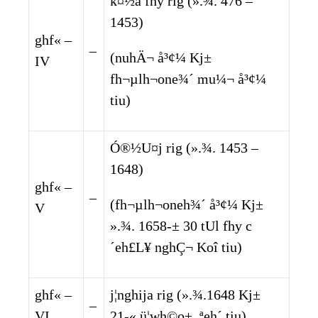
k¤½a fhy rig (».¾. 476 –
1453)
ghf« –
–
(nuhÄ¬ å³¢¼ Kj±
IV
fh¬µlh¬one¾´ mu¼¬ å³¢¼
tiu)
Ó®½U¤j rig (».¾. 1453 –
1648)
ghf« –
–
(fh¬µlh¬oneh¾´ å³¢¼ Kj±
V
».¾. 1658-± 30 tUl fhy c
´eh£L¥ nghÇ¬ Koî tiu)
ghf« –
j¦nghija rig (».¾.1648 Kj±
–
VI
21-« ü¦wh©o± ,ªeh´ tiu)