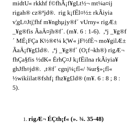
midtU« rkkhf f©fhÂ¡f¥gLt½¬ mt¼a¤ij
rigah® cz®ªjd®. rig k¡fËl¤½± rkÃiyia
v¦gL¤Jtj¦fhf m¥nghµjy®f´ vUrny« rigÆ±
_¥g®fis ÃaÄ¤jh®f´. (m¥. 6 : 1-6). ,ªj _¥g®f
´ MÉ¡FÇa K½®¢¼ k¦W« jF½fË¬ mo¥gilÆ±
ÃaÄ¡f¥g£ld®. ,ªj _¥g®f´ (O¡f¬kh®) rigÆ¬
fhÇa§fis ½dK« ÉrhÇ¤J k¡fËilna rkÃiyia¥
ghJfh¤jd®. ,t®f´ cgnj¼¡fî«/ ¾ur§»¡fî«
½wikíilat®fshf¡ fhz¥g£ld® (m¥. 6 : 8 ; 8 :
5).
rigÆ¬ ÉÇth¡f« (». ¾. 35-48)