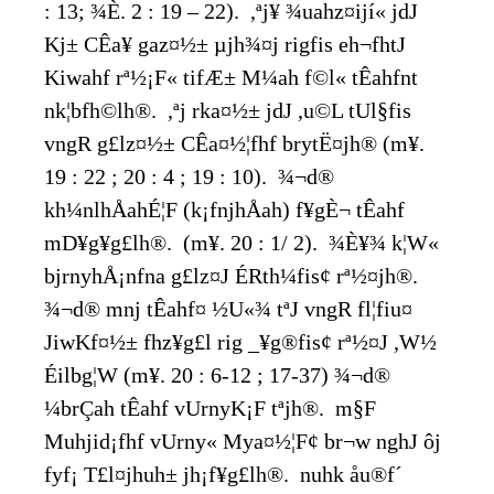
: 13; ¾È. 2 : 19 – 22). ,ªj¥ ¾uahz¤ijí« jdJ
Kj± CÊa¥ gaz¤½± µjh¾¤j rigfis eh¬fhtJ
Kiwahf rª½¡F« tifÆ± M¼ah f©l« tÊahfnt
nk¦bfh©lh®. ,ªj rka¤½± jdJ ,u©L tUl§fis
vngR g£lz¤½± CÊa¤½¦fhf brytË¤jh® (m¥.
19 : 22 ; 20 : 4 ; 19 : 10). ¾¬d®
kh¼nlhÅahÉ¦F (k¡fnjhÅah) f¥gÈ¬ tÊahf
mD¥g¥g£lh®. (m¥. 20 : 1/ 2). ¾È¥¾ k¦W«
bjrnyhÅ¡nfna g£lz¤J ÉRth¼fis¢ rª½¤jh®.
¾¬d® mnj tÊahf¤ ½U«¾ tªJ vngR fl¦fiu¤
JiwKf¤½± fhz¥g£l rig _¥g®fis¢ rª½¤J ,W½
Éilbg¦W (m¥. 20 : 6-12 ; 17-37) ¾¬d®
¼brÇah tÊahf vUrnyK¡F tªjh®. m§F
Muhjid¡fhf vUrny« Mya¤½¦F¢ br¬w nghJ ôj
fyf¡ T£l¤jhuh± jh¡f¥g£lh®. nuhk åu®f´