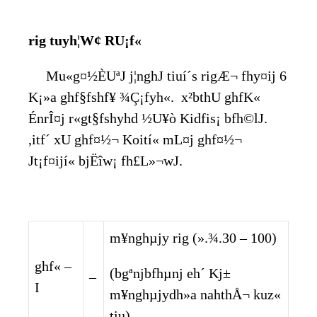
rig tuyh¦W¢ RU¡f«
Mu«g¤½ÈUªJ j¦nghJ tiuí´s rigÆ¬ fhy¤ij 6
K¡»a ghf§fshf¥ ¾Ç¡fyh«. x²bthU ghfK«
ÉnrÎ¤j r«gt§fshyhd ½U¥ò Kidfis¡ bfh©lJ.
,itf´ xU ghf¤½¬ Koití« mL¤j ghf¤½¬
Jt¡f¤ijí« bjËîw¡ fh£L»¬wJ.
m¥nghµjy rig (».¾.30 – 100)
ghf« –
(bgªnjbfhµnj eh´ Kj±
–
I
m¥nghµjydh»a nahthÅ¬ kuz«
tiu)