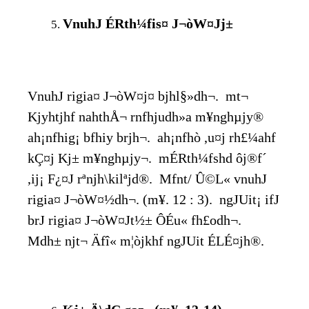
VnuhJ ÉRth¼fis¤ J¬òW¤Jj±
VnuhJ rigia¤ J¬òW¤j¤ bjhl§»dh¬. mt¬
Kjyhtjhf nahthÅ¬ rnfhjudh»a m¥nghµjy®
ah¡nfhig¡ bfhiy br­jh¬. ah¡nfhò ,u¤j rh£¼ahf
kÇ¤j Kj± m¥nghµjy¬. mÉRth¼fshd ôj®f´
,ij¡ F¿¤J rªnjh\kilªjd®. Mfnt/ Û©L« vnuhJ
rigia¤ J¬òW¤½dh¬. (m¥. 12 : 3). ngJUit¡ ifJ
br­J rigia¤ J¬òW¤Jt½± ÔÉu« fh£odh¬.
Mdh± njt¬ Äfî« m¦òjkhf ngJUit ÉLÉ¤jh®.