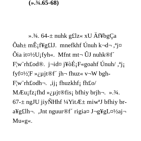
(».¾.65-68)
».¾. 64-± nuhk g£lz« xU Äf¥bgÇa
Ôah± mÊ¡f¥g£lJ. mnefkhf Únuh k¬d¬ ,ªj¤
Ôia it¤½U¡fyh«. Mfnt mt¬ ÛJ nuhk®f´
F¦w¨rh£od®. j¬id¤ j¥òÉ¡F«goahf Únuh/ ,ªj¡
fyf¤½¦F »¿µjt®f´ jh¬ fhuz« v¬W bgh­
F¦w¨rh£odh¬. ,ij¡ fhuzkhf¡ fh£o/
MÆu¡fz¡fhd »¿µjt®fis¡ bfhiy br­jh¬. ».¾.
67-± ngJU jiyÑHhf ¼YitÆ± miwªJ bfhiy br­
a¥g£lh¬. ,Jnt nguur®f´ rigia¤ J¬g¥gL¤½aj¬
Mu«g«.