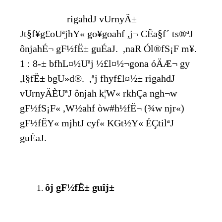
rigahdJ vUrnyÄ±
Jt§f¥g£oUªjhY« go¥goahf ,j¬ CÊa§f´ ts®ªJ
ônjahÉ¬ gF½fË± guÉaJ. ,naR Ól®fS¡F m¥.
1 : 8-± bfhL¤½Uªj ½£l¤½¬gona óÄÆ¬ gy
,l§fË± bgU»d®. ,ªj fhyf£l¤½± rigahdJ
vUrnyÄÈUªJ ônjah k¦W« rkhÇa ngh¬w
gF½fS¡F« ,W½ahf òw#h½fË¬ (¾w njr«)
gF½fËY« mjhtJ cyf« KGt½Y« ÉÇtilªJ
guÉaJ.
ôj gF½fË± guîj±