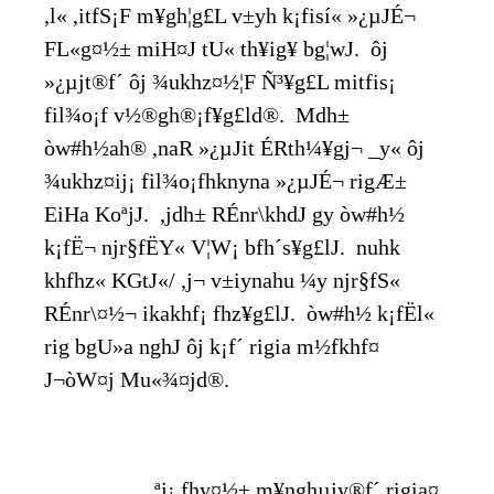
,l« ,itfS¡F m¥gh¦g£L v±yh k¡fisí« »¿µJÉ¬
FL«g¤½± miH¤J tU« th­¥ig¥ bg¦wJ. ôj
»¿µjt®f´ ôj ¾ukhz¤½¦F Ñ³¥g£L mitfis¡
fil¾o¡f v½®gh®¡f¥g£ld®. Mdh±
òw#h½ah® ,naR »¿µJit ÉRth¼¥gj¬ _y« ôj
¾ukhz¤ij¡ fil¾o¡fhknyna »¿µJÉ¬ rigÆ±
EiHa KoªjJ. ,jdh± RÉnr\khdJ gy òw#h½
k¡fË¬ njr§fËY« V¦W¡ bfh´s¥g£lJ. nuhk
khfhz« KGtJ«/ ,j¬ v±iynahu ¼y njr§fS«
RÉnr\¤½¬ ikakhf¡ fhz¥g£lJ. òw#h½ k¡fËl«
rig bgU»a nghJ ôj k¡f´ rigia m½fkhf¤
J¬òW¤j Mu«¾¤jd®.
,ªj¡ fhy¤½± m¥nghµjy®f´ rigia¤