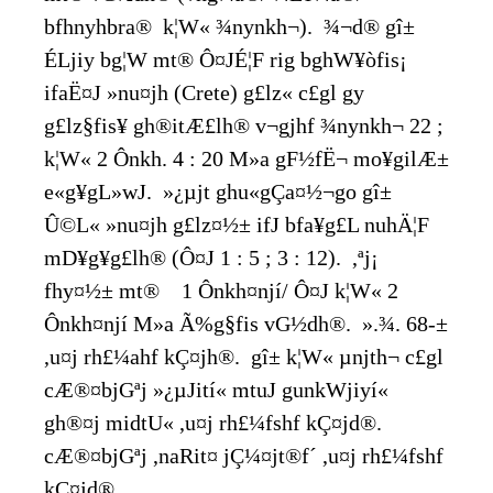
bfhnyhbra® k¦W« ¾nynkh¬). ¾¬d® gî±
ÉLjiy bg¦W mt® Ô¤JÉ¦F rig bghW¥òfis¡
ifaË¤J »nu¤jh (Crete) g£lz« c£gl gy
g£lz§fis¥ gh®itÆ£lh® v¬gjhf ¾nynkh¬ 22 ;
k¦W« 2 Ônkh. 4 : 20 M»a gF½fË¬ mo¥gilÆ±
e«g¥gL»wJ. »¿µjt ghu«gÇa¤½¬go gî±
Û©L« »nu¤jh g£lz¤½± ifJ bf­a¥g£L nuhÄ¦F
mD¥g¥g£lh® (Ô¤J 1 : 5 ; 3 : 12). ,ªj¡
fhy¤½± mt® 1 Ônkh¤njí/ Ô¤J k¦W« 2
Ônkh¤njí M»a Ã%g§fis vG½dh®. ».¾. 68-±
,u¤j rh£¼ahf kÇ¤jh®. gî± k¦W« µnjth¬ c£gl
cÆ®¤bjGªj »¿µJití« mtuJ gunkWjiyí«
gh®¤j midtU« ,u¤j rh£¼fshf kÇ¤jd®.
cÆ®¤bjGªj ,naRit¤ jÇ¼¤jt®f´ ,u¤j rh£¼fshf
kÇ¤jd®.