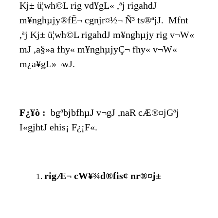
Kj± ü¦wh©L rig vd¥gL« ,ªj rigahdJ
m¥nghµjy®fË¬ cgnjr¤½¬ Ñ³ ts®ªjJ. Mfnt
,ªj Kj± ü¦wh©L rigahdJ m¥nghµjy rig v¬W«
mJ ,a§»a fhy« m¥nghµjyÇ¬ fhy« v¬W«
m¿a¥gL»¬wJ.
F¿¥ò :
bgªbjbfhµJ v¬gJ ,naR cÆ®¤jGªj
I«gjhtJ ehis¡ F¿¡F«.
rigÆ¬ cW¥¾d®fis¢ nr®¤j±