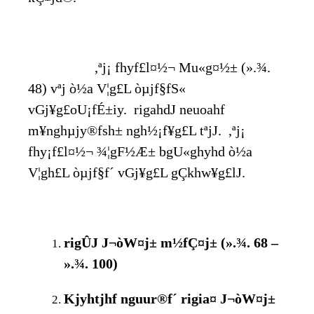
,ªj¡ fhyf£l¤½¬ Mu«g¤½± (».¾.
48) vªj ò½a V¦g£L òµjf§fS«
vGj¥g£oU¡fÉ±iy. rigahdJ neuoahf
m¥nghµjy®fsh± ngh½¡f¥g£L tªjJ. ,ªj¡
fhy¡f£l¤½¬ ¾¦gF½Æ± bgU«ghyhd ò½a
V¦gh£L òµjf§f´ vGj¥g£L gÇkhw¥g£lJ.
rigÛJ J¬òW¤j± m½fÇ¤j± (».¾. 68 –
».¾. 100)
Kjyhtjhf nguur®f´ rigia¤ J¬òW¤j±