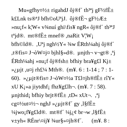
Mu«gfhy¤½± rigahdJ ôj®f´ th³ªj gF½fË±
k£Lnk ts®ªJ bfh©oUªjJ. ôj®fË¬ gF½Æ±
»nu¡f« k¦W« v¾nuí ghi\fis¥ ngR« ôj®f´ th³ªJ
tªjd®. mt®fË± mnef® ,naRit V¦W¡
bfh©ld®. ,Uªj ngh½Y« ¾w ÉRth¼ahj ôj®f´
,t®fis¤ J¬òW¤j¤ bjhl§»d®. µnjth¬ v¬gt® ,ªj
ÉRth¼ahj »nu¡f ôj®fsh± bfhiy br­a¥g£l Kj±
»¿µjt ,u¤j rh£¼ Mth®. (m¥. 6 : 1-14 ; 7 : 1-
60). »¿µjt®fis¤ J¬òW¤½a T£l¤jh®fË± rîY«
xU K¡»a jiytdhf¡ fhz¥g£lh¬. (m¥. 7 : 58).
µnjthid¡ bfhiy br­jt®fË± ,tD« xUt¬. ,ªj
cg¤½ut¤½¬ nghJ »¿µjt®f´ gy ,l§fË±
¼jwo¡f¥g£ld®. mt®f´ ¼j¿¢ br¬w ,l§fË±
v±yh« RÉnr\¤ij¥ ¾ur§»¤jh®f´. (m¥. 8 :