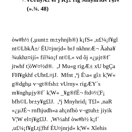
(».¾. 48)
òw#h½ (,µunt± m±yhnjh®) k¡fS« ,u£¼¡f¥gl
nt©LbkÅ±/ ÉU¤jnrjd« br­J nkhnrÆ¬ Ãaha¥
¾ukhz¤ijí« fil¾o¡f nt©L« vd ôj »¿µjt®f´
jtwhf t¦òW¤½d®. ,J Mu«g rigÆ± xU bgÇa
FH¥gkhf cUbtL¤jJ. Mfnt ,ªj É\a« gî± k¦W«
g®dghµ v¬gt®fsh± vUrny« rigÆY´s
m¥nghµjy®f´ k¦W« _¥g®fË¬ ftd¤½¦F¡
bfh©L br±y¥g£lJ. ,ªj Mnyhrid¡ T£l« ,naR
»¿µJÉ¬ rnfhjudh»a ah¡nfhò v¬gtuh± jiyik
V¦W el¤j¥g£lJ. ,W½ahf òw#h½ k¡f´
,u£¼¡f¥gLtj¦fhf ÉU¤jnrjd« k¦W« X­îehis