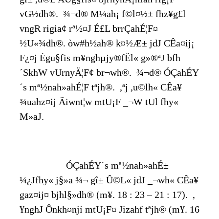
vG½dh®. ¾¬d® M¼ah¡ f©l¤½± fhz¥g£l
vngR rigia¢ rª½¤J É£L brrÇahÉ¦F¤
½U«¾dh®. òw#h½ah® k¤½Æ± jdJ CÊa¤ij¡
F¿¤j Égu§fis m¥nghµjy®fËl« g»®ªJ bfh
´SkhW vUrnyÄ¦F¢ br¬wh®. ¾¬d® ÓÇahÉY
´s mª½nah»ahÉ¦F tªjh®. ,ªj ,u©lh« CÊa¥
¾uahz¤ij Ãiwnt¦w mtU¡F _¬W tUl fhy«
M»aJ.
ÓÇahÉY´s mª½nah»ahÉ±
¼¿Jfhy« j§»a ¾¬ gî± Û©L« jdJ _¬wh« CÊa¥
gaz¤ij¤ bjhl§»dh® (m¥. 18 : 23 – 21 : 17). ,
¥nghJ Ônkh¤njí mtU¡F¤ Jizahf tªjh® (m¥. 16