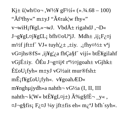
Kj± ü¦wh©o¬ ,W½¥ gF½í« (».¾.68 – 100)
“Ãf³fhy«” m±yJ “Ã¢rak¦w fhy«”
v¬wiH¡f¥gL»¬wJ. VbdÅ± rigahdJ ,¬D«
J¬g¥gL¤j¥g£L¡ bfh©oUªjJ. Mdh± ,ij¡F¿¤j
m½f jft±f´ VJ« tuyh¦¿± ,±iy. ,¡fhy¤½± vªj
vG¤jhs®fS« ,ij¥g¦¿a fhÇa§f´ vijí« btË¥gilahf
vGjÉ±iy. ÔÉu J¬g¤ij¢ rª½¤jgoah± vGjhk±
É£oU¡fyh« m±yJ vG½ait mur®fsh±
mÊ¡f¥g£oU¡fyh«. v¥goahÆD«
m¥nghµjydh»a nahth¬ vG½a (I, II, III
nahth¬ k¦W« btË¥gL¤j±) Ã%g§fË¬ _y« ,
¤J¬g§fis¡ F¿¤J ¼y jft±fis eh« m¿ªJ bfh´syh«.