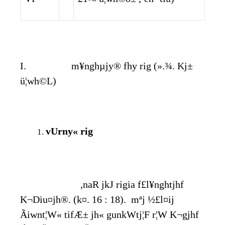
I. m¥nghµjy® fhy rig (».¾. Kj±
ü¦wh©L)
vUrny« rig
,naR jkJ rigia f£l¥nghtjhf
K¬Diu¤jh®. (k¤. 16 : 18). mªj ½£l¤ij
Ãiwnt¦W« tifÆ± jh« gunkWtj¦F r¦W K¬gjhf