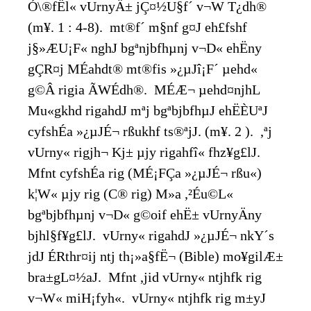
Ó\®fËl« vUrnyÄ± jÇ¤½U§f´ v¬W T¿dh®
(m¥. 1 : 4-8). mt®f´ m§nf g¤J eh£fshf
j§»ÆU¡F« nghJ bgªnjbfhµnj v¬D« ehËny
gÇR¤j MÉahdt® mt®fis »¿µJî¡F´ µehd«
g©Â rigia ÃWÉdh®. MÉÆ¬ µehd¤njhL
Mu«gkhd rigahdJ mªj bgªbjbfhµJ ehËÈUªJ
cyfshÉa »¿µJÉ¬ rßukhf ts®ªjJ. (m¥. 2 ). ,ªj
vUrny« rigjh¬ Kj± µjy rigahfî« fhz¥g£lJ.
Mfnt cyfshÉa rig (MÉ¡FÇa »¿µJÉ¬ rßu«)
k¦W« µjy rig (C® rig) M»a ,²Éu©L«
bgªbjbfhµnj v¬D« g©oif ehË± vUrnyÄny
bjhl§f¥g£lJ. vUrny« rigahdJ »¿µJÉ¬ nkY´s
jdJ ÉRthr¤ij ntj th¡»a§fË¬ (Bible) mo¥gilÆ±
bra±gL¤½aJ. Mfnt ,jid vUrny« ntjhfk rig
v¬W« miH¡fyh«. vUrny« ntjhfk rig m±yJ