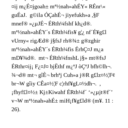
¤ij m¿É¤jgoah± mª½nah»ahÉY« RÉnr\«
guÉaJ. g©ila ÓÇahÉ¬ jiyefukh»a ,§F
mnef® »¿µJÉ¬ ÉRth¼fshf kh¿d®.
mª½nah»ahÉY´s ÉRth¼fis¥ g¦¿ nf´É¥g£l
vUrny« rigÆd® j§fsJ rh®¾± g®zghir
mª½nah»ahÉY´s ÉRth¼fis ÉrhÇ¤J m¿a
mD¥¾d®. mt¬ ÉRth¼fnshL j§» mt®fsJ
ÉRthr¤ij¡ F¿¤J¤ bjËthf m¿ªJ òÇªJ bfh©lh¬.
¾¬d® mt¬ gîÈ¬ brhªj Cuh»a j®R g£lz¤½¦F¢
br¬W gîiy CÊa¤½¦F c¦rhf¥gL¤½dh¬. ,
¡fhyf£l¤½± Kj±Kiwahf ÉRth¼f´ ‘»¿µjt®f´’
v¬W mª½nah»ahÉ± miH¡f¥g£ld® (m¥. 11 :
26).