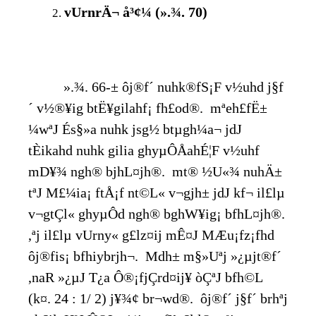
vUrnrÄ¬ å³¢¼ (».¾. 70)
».¾. 66-± ôj®f´ nuhk®fS¡F v½uhd j§f
´ v½®¥ig btË¥gilahf¡ fh£od®. mªeh£fË±
¼wªJ És§»a nuhk jsg½ btµgh¼a¬ jdJ
tÈikahd nuhk gilia ghyµÔÅahÉ¦F v½uhf
mD¥¾ ngh® bjhL¤jh®. mt® ½U«¾ nuhÄ±
tªJ M£¼ia¡ ftÅ¡f nt©L« v¬gjh± jdJ kf¬ il£lµ
v¬gtÇl« ghyµÔd ngh® bghW¥ig¡ bfhL¤jh®.
,ªj il£lµ vUrny« g£lz¤ij mÊ¤J MÆu¡fz¡fhd
ôj®fis¡ bfhiybr­jh¬. Mdh± m§»Uªj »¿µjt®f´
,naR »¿µJ T¿a Ô®¡fjÇrd¤ij¥ òÇªJ bfh©L
(k¤. 24 : 1/ 2) j¥¾¢ br¬wd®. ôj®f´ j§f´ brhªj