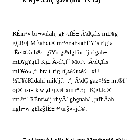
Kj± Ä\dÇ gaz« (m¥. 13-14)
RÉnr\« br¬wilahj gF½fË± Ä\dÇfis mD¥g
gÇR¤j MÉahdt® mª½nah»ahÉY´s rigia
tÊel¤½dh®. gîY« g®dghî« ,ªj rigah±
mD¥g¥g£l Kj± Ä\dÇf´ Mt®. Ä\dÇfis
mD¥ò« ,ªj bra± rig rÇ¤½u¤½± xU
½U¥òKidahf mikªjJ. ,ªj Ä\dÇ gaz¤½± mt®f´
ôj®fisí« k¦w ,d¤jt®fisí« rª½¡f K¦g£ld®.
mt®f´ RÉnr\¤ij rhyÄ/ gbgnah/ ,¡nfhÅah
ngh¬w g£lz§fË± ¾ur§»¤jd®.
vUrnyÄ± elªj Kj± rig Mnyhrid¢ r§f«