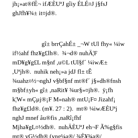
jh¡»at®fË¬ ifÆÈUªJ gîiy ÉLÉ¤J j§fsJ
ghJfh¥¾± it¤jd®.
gî± brrÇahÉ± _¬W tUl fhy« ¼iw
if½ahf fhz¥g£lh®. ¾¬d® nuhÄ¦F
mD¥g¥g£L m§nf ,u©L tUl§f´ ¼iwÆ±
,Uªjh®. nuhik neh¡»a jdJ fl± tÊ
¾uahz¤½¬nghJ v§bf§nf mt®f´ j§»dh®fnsh
m§bf±yh« gî± ,naRit¥ ¾ur§»¤jh®. ÿ¡fh
k¦W« mÇµj®¡F M»nah® mtU¡F¤ Jizahf¡
fhz¥g£ld®. (m¥. 27 : 2). mt® ¼iwÆÈUªj
nghJ mnef åu®fis ,naRî¡fhf
Mjha¥gL¤½dh®. nuhÄÈUªJ eh¬F Ã%g§fis
mt® vG½dh® (vng¼a®/ ¾È¥¾a®/