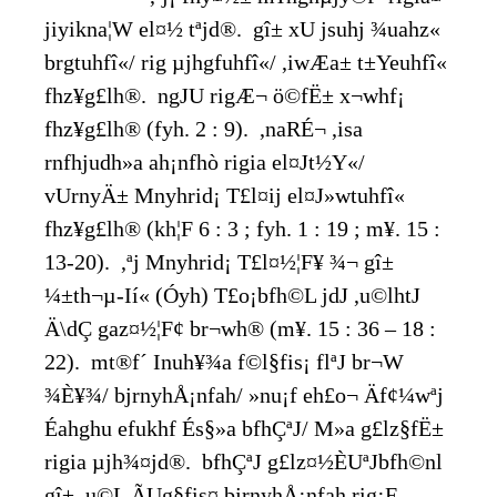
jiyikna¦W el¤½ tªjd®. gî± xU jsuhj ¾uahz«
br­gtuhfî«/ rig µjhgfuhfî«/ ,iwÆa± t±Yeuhfî«
fhz¥g£lh®. ngJU rigÆ¬ ö©fË± x¬whf¡
fhz¥g£lh® (fyh. 2 : 9). ,naRÉ¬ ,isa
rnfhjudh»a ah¡nfhò rigia el¤Jt½Y«/
vUrnyÄ± Mnyhrid¡ T£l¤ij el¤J»wtuhfî«
fhz¥g£lh® (kh¦F 6 : 3 ; fyh. 1 : 19 ; m¥. 15 :
13-20). ,ªj Mnyhrid¡ T£l¤½¦F¥ ¾¬ gî±
¼±th¬µ-Ií« (Óyh) T£o¡bfh©L jdJ ,u©lhtJ
Ä\dÇ gaz¤½¦F¢ br¬wh® (m¥. 15 : 36 – 18 :
22). mt®f´ Inuh¥¾a f©l§fis¡ flªJ br¬W
¾È¥¾/ bjrnyhÅ¡nfah/ »nu¡f eh£o¬ Äf¢¼wªj
Éahghu efukhf És§»a bfhÇªJ/ M»a g£lz§fË±
rigia µjh¾¤jd®. bfhÇªJ g£lz¤½ÈUªJbfh©nl
gî± ,u©L ÃUg§fis¤ bjrnyhÅ¡nfah rig¡F