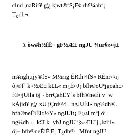
clnd ,naRit¥ g¦¿ k¦wt®fS¡F¢ rh£¼ahf¡
T¿dh¬.
òw#h½fË¬ gF½Æ± ngJU ¾ur§»¤j±
m¥nghµjy®fS« M½rig ÉRth¼fS« RÉnr\¤ij
ôj®f´ k¤½Æ± k£L« m¿É¤J¡ bfh©oUªjgoah±/
f®¤jUila öj¬ brrÇahÉY´s bfh®neÈí v¬w
kÅjid¥ g¦¿ xU jÇrd¤½± ngJUÉl« ng¼dh®.
bfh®neÈíÉl¤½Y« ngJUit¡ F¿¤J mªj öj¬
ng¼dh¬. k£Lk±yhJ ngJU j§»ÆUªj ,l¤ijí«
öj¬ bfh®neÈíÉ¦F¡ T¿dh®. Mfnt ngJU