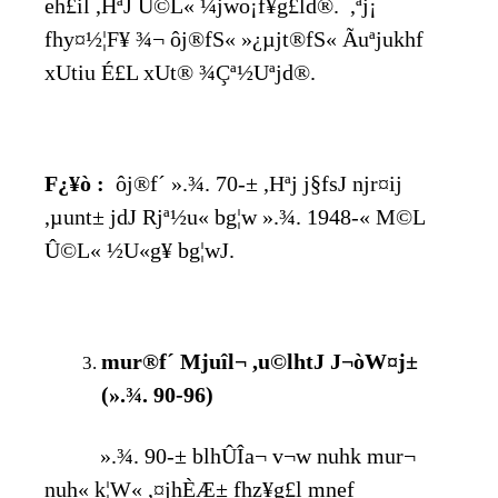
eh£il ,HªJ Û©L« ¼jwo¡f¥g£ld®. ,ªj¡
fhy¤½¦F¥ ¾¬ ôj®fS« »¿µjt®fS« Ãuªjukhf
xUtiu É£L xUt® ¾Çª½Uªjd®.
F¿¥ò :
ôj®f´ ».¾. 70-± ,Hªj j§fsJ njr¤ij
,µunt± jdJ Rjª½u« bg¦w ».¾. 1948-« M©L
Û©L« ½U«g¥ bg¦wJ.
mur®f´ Mjuîl¬ ,u©lhtJ J¬òW¤j±
(».¾. 90-96)
».¾. 90-± blhÛÎa¬ v¬w nuhk mur¬
nuh« k¦W« ,¤jhÈÆ± fhz¥g£l mnef