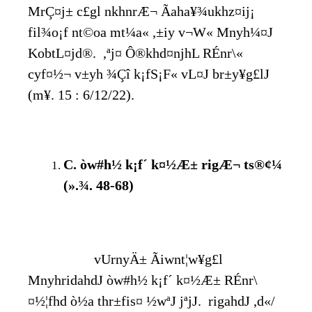
MrÇ¤j± c£gl nkhnrÆ¬ Ãaha¥¾ukhz¤ij¡
fil¾o¡f nt©oa mt¼a« ,±iy v¬W« Mnyh¼¤J
KobtL¤jd®. ,ªj¤ Ô®khd¤njhL RÉnr\«
cyf¤½¬ v±yh ¾Çî k¡fS¡F« vL¤J br±y¥g£lJ
(m¥. 15 : 6/12/22).
C
. òw#h½ k¡f´ k¤½Æ± rigÆ¬ ts®¢¼
(».¾. 48-68)
vUrnyÄ± Ãiwnt¦w¥g£l
MnyhridahdJ òw#h½ k¡f´ k¤½Æ± RÉnr\
¤½¦fhd ò½a thr±fis¤ ½wªJ jªjJ. rigahdJ ,d«/