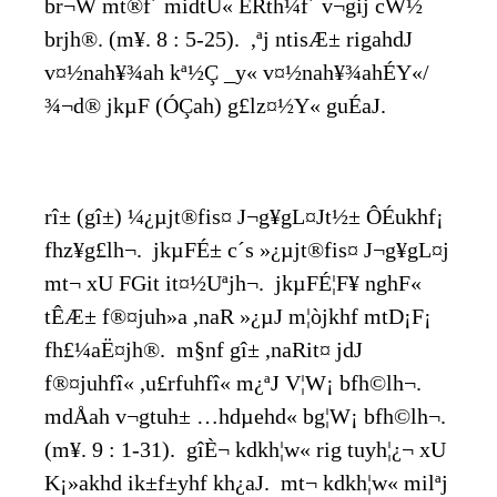
br¬W mt®f´ midtU« ÉRth¼f´ v¬gij cW½
br­jh®. (m¥. 8 : 5-25). ,ªj ntisÆ± rigahdJ
v¤½nah¥¾ah kª½Ç _y« v¤½nah¥¾ahÉY«/
¾¬d® jkµF (ÓÇah) g£lz¤½Y« guÉaJ.
rî± (gî±) ¼¿µjt®fis¤ J¬g¥gL¤Jt½± ÔÉukhf¡
fhz¥g£lh¬. jkµFÉ± c´s »¿µjt®fis¤ J¬g¥gL¤j
mt¬ xU FGit it¤½Uªjh¬. jkµFÉ¦F¥ nghF«
tÊÆ± f®¤juh»a ,naR »¿µJ m¦òjkhf mtD¡F¡
fh£¼aË¤jh®. m§nf gî± ,naRit¤ jdJ
f®¤juhfî« ,u£rfuhfî« m¿ªJ V¦W¡ bfh©lh¬.
mdÅah v¬gtuh± …hdµehd« bg¦W¡ bfh©lh¬.
(m¥. 9 : 1-31). gîÈ¬ kdkh¦w« rig tuyh¦¿¬ xU
K¡»akhd ik±f±yhf kh¿aJ. mt¬ kdkh¦w« milªj