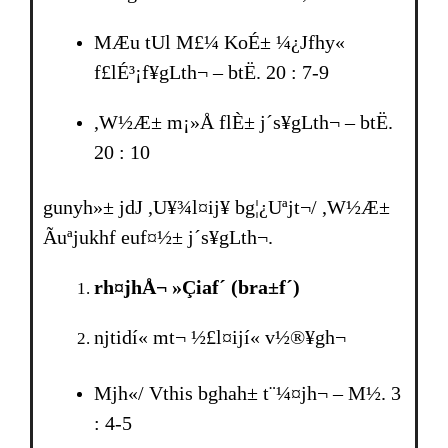
MÆu tUl M£¼ KoÉ± ¼¿Jfhy«
f£lÉ³¡f¥gLth¬ – btË. 20 : 7-9
,W½Æ± m¡»Å flÈ± j´s¥gLth¬ – btË.
20 : 10
gunyh»± jdJ ,U¥¾l¤ij¥ bg¦¿Uªjt¬/ ,W½Æ±
Ãuªjukhf euf¤½± j´s¥gLth¬.
rh¤jhÅ¬ »Çiaf´ (bra±f´)
njtidí« mt¬ ½£l¤ijí« v½®¥gh¬
Mjh«/ Vthis bgh­ah± t¨¼¤jh¬ – M½. 3
: 4-5