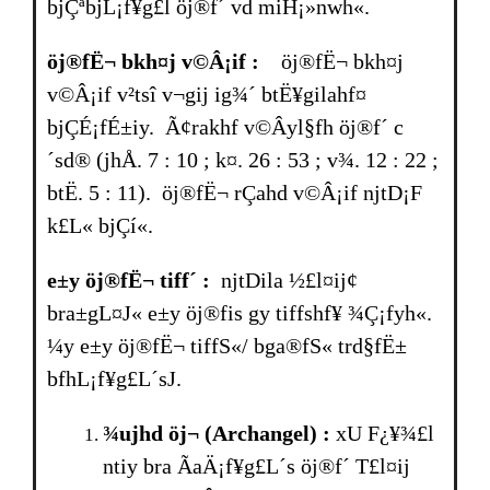
bjÇªbjL¡f¥g£l öj®f´ vd miH¡»nwh«.
öj®fË¬ bkh¤j v©Â¡if :
öj®fË¬ bkh¤j
v©Â¡if v²tsî v¬gij ig¾´ btË¥gilahf¤
bjÇÉ¡fÉ±iy. Ã¢rakhf v©Âyl§fh öj®f´ c
´sd® (jhÅ. 7 : 10 ; k¤. 26 : 53 ; v¾. 12 : 22 ;
btË. 5 : 11). öj®fË¬ rÇahd v©Â¡if njtD¡F
k£L« bjÇí«.
e±y öj®fË¬ tiff´ :
njtDila ½£l¤ij¢
bra±gL¤J« e±y öj®fis gy tiffshf¥ ¾Ç¡fyh«.
¼y e±y öj®fË¬ tiffS«/ bga®fS« trd§fË±
bfhL¡f¥g£L´sJ.
¾ujhd öj¬
(Archangel)
:
xU F¿¥¾£l
ntiy br­a ÃaÄ¡f¥g£L´s öj®f´ T£l¤ij