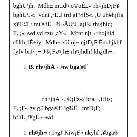
bghUªjh. Mdh± mtid¤ ö©oÉL« rh¤jhD¡F¥
bghUªJ«. vdnt ,²ÉU trd gF½fS«. ,U uh#h¡fis
x¥¾£L/ mt®fË¬ ¾¬ÅUªJ ,a¡F« rh¤jhid¡
F¿¡»¬wd vd czu ,aY«. Mfnt njt¬ rh¤jhid
cUth¡fÉ±iy. Mdh± xU öj¬ njtD¡F Énuhjkhf
fyf« br­J/ j¬ J®¡Fz¤jh± rh¤jhdhf kh¿dh¬.
B. rh¤jhÅ¬ ¾w bga®f´
rh¤jhÅ¬ J®¡Fz«/ bra± ,itfis¡
F¿¡F« gy g£lbga®f´ ig¾Ë± mtD¡F¡
bfhL¡f¥gL»¬wd.
rh¤jh¬ :
I«gJ Kiw¡F« nkyhf ,¥bga®