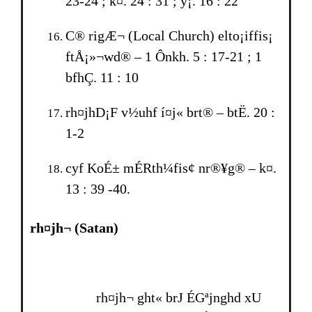
23-24 ; k¤. 24 : 31 ; ÿ¡. 16 : 22
C® rigÆ¬ (Local Church) elto¡iffis¡
ftÅ¡»¬wd® – 1 Ônkh. 5 : 17-21 ; 1
bfhÇ. 11 : 10
rh¤jhD¡F v½uhf í¤j« br­t® – btË. 20 :
1-2
cyf KoÉ± mÉRth¼fis¢ nr®¥g® – k¤.
13 : 39 -40.
rh¤jh¬
(Satan)
rh¤jh¬ ght« br­J ÉGªjnghd xU