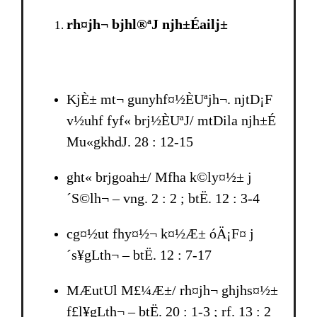
rh¤jh¬ bjhl®ªJ njh±Éailj±
KjÈ± mt¬ gunyhf¤½ÈUªjh¬. njtD¡F
v½uhf fyf« br­j½ÈUªJ/ mtDila njh±É
Mu«gkhdJ. 28 : 12-15
ght« br­jgoah±/ Mfha k©ly¤½± j
´S©lh¬ – vng. 2 : 2 ; btË. 12 : 3-4
cg¤½ut fhy¤½¬ k¤½Æ± óÄ¡F¤ j
´s¥gLth¬ – btË. 12 : 7-17
MÆutUl M£¼Æ±/ rh¤jh¬ ghjhs¤½±
f£l¥gLth¬ – btË. 20 : 1-3 ; rf. 13 : 2