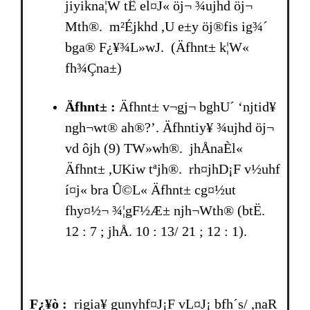
jiyikna¦W tÊ el¤J« öj¬ ¾ujhd öj¬
Mth®. m²Éjkhd ,U e±y öj®fis ig¾´
bga® F¿¥¾L»wJ. (Äfhnt± k¦W«
fh¾Çna±)
Äfhnt± :
Äfhnt± v¬gj¬ bghU´ ‘njtid¥
ngh¬wt® ah®?’. Äfhntiy¥ ¾ujhd öj¬
vd ôjh (9) TW»wh®. jhÅnaÈl«
Äfhnt± ,UKiw tªjh®. rh¤jhD¡F v½uhf
í¤j« br­a Û©L« Äfhnt± cg¤½ut
fhy¤½¬ ¾¦gF½Æ± njh¬Wth® (btË.
12 : 7 ; jhÅ. 10 : 13/ 21 ; 12 : 1).
F¿¥ò :
rigia¥ gunyhf¤J¡F vL¤J¡ bfh´s/ ,naR