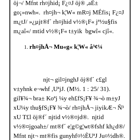
öj¬/ Mfnt rh¤jhid¡ F¿¤J öj® ,aÈ±
go¡»nwh«. rh¤jh¬ k¦W« mR¤j MÉfis¡ F¿¤J
m¿tJ/ »¿µjt®f´ rh¤jhid v½®¡F« jª½u§fis
m¿aî«/ mtid v½®¡F« t±yik bgwî« cjî«.
rh¤jhÅ¬ Mu«g« k¦W« å³¢¼
njt¬ gil¤jnghJ öj®f´ c£gl
v±yhnk e¬whf ,UªjJ. (M½. 1 : 25/ 31).
gil¥¾¬ bra± Koªj ¼y eh£fS¡F¥ ¾¬ò m±yJ
xU¼y thu§fS¡F¥ ¾¬ò/ rh¤jhÅ¬ jiyikÆ¬ Ñ³
xU T£l öj®f´ njtid v½®¤jd®. njtid
v½®¤jgoah±/ mt®f´ e¦g©g¦wt®fshf kh¿d®/
Mfnt njt¬ mt®fis gunyhf¤½ÈUªJ Ju¤½dh®.