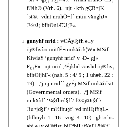
f©lh® (Vrh. 6). njt¬ kfh gÇR¤jK
´st®. vdnt nruhÕ¬f´ mtiu v¥nghJ«
J½¤J¡ bfh©nlÆU¡F«.
gunyhf nrid :
v©Âyl§fh e±y
öj®fisí«/ mitfË¬ mik¥ò k¦W« MSif
Kiwia¥ ‘gunyhf nrid’ v¬D« gj«
F¿¡F«. njt nrid ,²Éjkhd ½ushd öj®fis¡
bfh©ljhF« (nah. 5 : 4/ 5 ; 1 uh#h. 22 :
19). ,ªj öj nridf´ gyÉj MSif mik¥ò´sit
(Governmental orders). ,ªj MSif
mik¥òf´ ‘¼§fhrd§f´/ f®¤j¤Jt§f´/
Jiu¤jd§f´/ m½fhu§f´ vd miH¡f¥gL«
(bfhnyh. 1 : 16 ; vng. 3 : 10). ght« br­
ahj e±y öj®fis¤ bjÇªbjL¡f¥g£l öj®f´