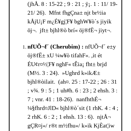
(jhÅ. 8 : 15-22 ; 9 : 21 ; ÿ¡. 1 : 11/ 19-
21/ 26). Mfnt fhgÇna± njt br­½ia
kÅjU¡F m¿É¥gj¦F¥ bghW¥ò´s jiyik
öj¬. jft± bjhl®ò br­í« öj®fË¬ jiyt¬.
nfUÕ¬f´
(Cherubim)
:
nfUÕ¬f´ e±y
öj®fË± xU ¼w¥ò tifahF«. ,it ét
ÉU¢r¤½¦F¥ nghF« tÊia¡ fht± br­jd
(M½. 3 : 24). »Ughrd k»ikÆ±
bjhl®òilait. (ah¤. 25 : 17-22 ; 26 : 31
; v¾. 9 : 5 ; 1 uh#h. 6 : 23 ; 2 ehsh. 3 :
7 ; vnr. 41 : 18-26). nanfhthÉ¬
¼§fhrd¤JlD« bjhl®ò´sit (1 rhK. 4 : 4 ;
2 rhK. 6 : 2 ; 1 ehsh. 13 : 6). njtÅ¬
gÇR¤j«/ r®t m½fhu«/ k»ik KjÈat¦iw