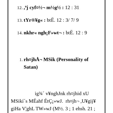
,ªj cyf¤½¬ m½g½ :
12 : 31
tYr®¥g« :
btË. 12 : 3/ 7/ 9
nkhr« ngh¡F»wt¬ :
btË. 12 : 9
rh¤jhÅ¬ MSik
(Personality of
Satan)
ig¾´ v¥nghJnk rh¤jhid xU
MSikí´s MÉahf ÉtÇ¡»wJ. rh¤jh¬ ,U¥gij¥
giHa V¦ghL TW»wJ (M½. 3 ; 1 ehsh. 21 ;