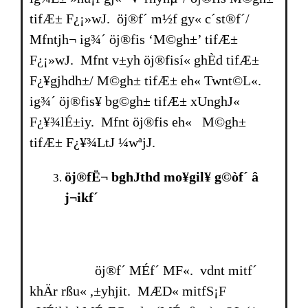
tifÆ± F¿¡»wJ. öj®f´ m½f gy« c´st®f´/
Mfntjh¬ ig¾´ öj®fis ‘M©gh±’ tifÆ±
F¿¡»wJ. Mfnt v±yh öj®fisí« ghÈd tifÆ±
F¿¥gjhdh±/ M©gh± tifÆ± eh« Twnt©L«.
ig¾´ öj®fis¥ bg©gh± tifÆ± xUnghJ«
F¿¥¾lÉ±iy. Mfnt öj®fis eh« M©gh±
tifÆ± F¿¥¾LtJ ¼wªjJ.
öj®fË¬ bghJthd mo¥gil¥ g©òf´ â
j¬ikf´
öj®f´ MÉf´ MF«. vdnt mitf´
khÄr rßu« ,±yhjit. MÆD« mitfS¡F