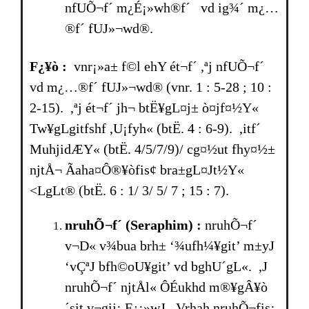
nfUÕ¬f´ m¿É¡»wh®f´ vd ig¾´ m¿…
®f´ fUJ»¬wd®.
F¿¥ò :
vnr¡»a± f©l ehY ét¬f´ ,ªj nfUÕ¬f´
vd m¿…®f´ fUJ»¬wd® (vnr. 1 : 5-28 ; 10 :
2-15). ,ªj ét¬f´ jh¬ btË¥gL¤j± ò¤jf¤½Y«
Tw¥gLgitfshf ,U¡fyh« (btË. 4 : 6-9). ,itf´
MuhjidÆY« (btË. 4/5/7/9)/ cg¤½ut fhy¤½±
njtÅ¬ Ãaha¤Ô®¥òfis¢ bra±gL¤Jt½Y«
<LgLt® (btË. 6 : 1/ 3/ 5/ 7 ; 15 : 7).
nruhÕ¬f´
(Seraphim)
:
nruhÕ¬f´
v¬D« v¾bua brh± ‘¾ufh¼¥git’ m±yJ
‘vÇªJ bfh©oU¥git’ vd bghU´gL«. ,J
nruhÕ¬f´ njtÅl« ÔÉukhd m®¥gÂ¥ò
´sit v¬gij¡ F¿¡»wJ. Vrhah nruhÕ¬fis¡