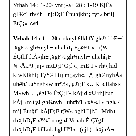
Vrhah 14 : 1-20/ vnr¡»a± 28 : 1-19 KjÈa
gF½f´ rh¤jh¬ njtD¡F Énuhjkhf¡ fyf« br­jij
ÉtÇ¡»¬wd.
Vrhah 14 : 1 – 20 :
nknyh£lkhf¥ gh®¡ifÆ±/
,¥gF½ gh¾nyh¬ uh#hit¡ F¿¥¾L«. r¦W
ÉÇthf ftÅ¤jh± ,¥gF½ gh¾nyh¬ uh#hî¡F
¾¬ÅUªJ ,a¡» mtD¡F C¡f¤ij mË¡F« rh¤jhid
kiwKfkhf¡ F¿¥¾Ltij m¿ayh«. ,ªj gh¾nyhÅa
uh#h/ tu¥ngh»w mª½»¿µJî¡F xU K¬dilahs«
M»wh¬. ,¥gF½ ÉtÇ¡F« kÅjid xU rhjhuz
kÅj¬ m±yJ gh¾nyh¬ uh#hîl¬ x¥¾L« nghJ/
mªj Étu§f´ kÅjD¡F r¦W« bghUªjhJ. Mdh±
rh¤jhD¡F x¥¾L« nghJ Vrhah ÉtÇ¥gJ
rh¤jhD¡F k£Lnk bghUªJ«. (cjh) rh¤jhÅ¬