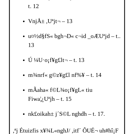
t. 12
VnjÅ± ,Uªjt¬ – 13
u¤½d§fS« bgh¬D« c¬id _oÆUªjd – t..
13
Ú ¼U·o¡f¥g£lt¬ – t. 13
m¾nrf« g©z¥g£l nf%¥ – t. 14
mÃaha« f©L¾o¡f¥gL« tiu
Fiwa¦¿Uªjh­ – t. 15
nk£oikah± j´S©L nghdh­ – t. 17.
,ªj Étuizfis x¥¾L«nghJ/ ,itf´ ÔUÉ¬ uh#hî¡F