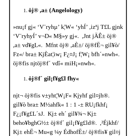
öj® ,a±
(Angelology)
»nu¡f gj« ‘V¨ryhµ’ k¦W« ‘yhÍ’ ,izªj T£L gjnk
‘V¨ryhyÍ’ v¬D« M§»y gj«. ,Jnt jÄÊ± öj®
,a± vd¥gL«. Mfnt öj® ,aÈ±/ öj®fË¬ gil¥ò/
Fz«/ bra± KjÈat¦iw¡ F¿¤J¡ f¦W¡ bfh´»nwh«.
öj®fis njtöj®f´ vdî« miH¡»nwh«.
öj®f´ gil¡f¥g£l fhy«
njt¬ öj®fis v±yht¦W¡F« Kjyhf gil¤jh®.
gil¥ò bra± M½ahfk« 1 : 1 -± RU¡fkhf¡
F¿¡f¥g£L´sJ. Kj± eh´ gil¥¾¬ Kj±
beho¥bghG½± öj®f´ gil¡f¥g£ld®. ,²Éjkhf/
Kj± ehË¬ Mu«g ¼y ÉdhofË±/ öj®fis¥ gil¤j