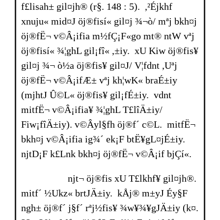
f£lisah± gil¤jh® (r§. 148 : 5). ,²Éjkhf
xnuju« mid¤J öj®fisí« gil¤j ¾¬ò/ mªj bkh¤j
öj®fË¬ v©Â¡ifia m½fÇ¡F«go mt® ntW vªj
öj®fisí« ¾¦ghL gil¡fî« ,±iy. xU Kiw öj®fis¥
gil¤j ¾¬ ò½a öj®fis¥ gil¤J/ V¦fdnt ,Uªj
öj®fË¬ v©Â¡ifÆ± vªj kh¦wK« br­aÉ±iy
(mjhtJ Û©L« öj®fis¥ gil¡fÉ±iy. vdnt
mitfË¬ v©Â¡ifia¥ ¾¦ghL T£lîÄ±iy/
Fiw¡fîÄ±iy). v©Âyl§fh öj®f´ c©L. mitfË¬
bkh¤j v©Â¡ifia ig¾´ ek¡F btË¥gL¤jÉ±iy.
njtD¡F k£Lnk bkh¤j öj®fË¬ v©Â¡if bjÇí«.
njt¬ öj®fis xU T£lkhf¥ gil¤jh®.
mitf´ ½Ukz« br­tJÄ±iy. kÅj® m±yJ Éy§F
ngh± öj®f´ j§f´ rªj½fis¥ ¾w¥¾¥gJÄ±iy (k¤.