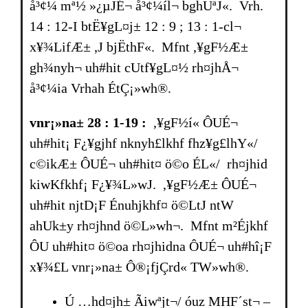
å³¢¼ mª½ »¿µJÉ¬ å³¢¼íl¬ bghUªJ«. Vrh.
14 : 12-I btË¥gL¤j± 12 : 9 ; 13 : 1-cl¬
x¥¾LifÆ± ,J bjËthF«. Mfnt ,¥gF½Æ±
gh¾nyh¬ uh#hit cUtf¥gL¤½ rh¤jhÅ¬
å³¢¼ia Vrhah ÉtÇ¡»wh®.
vnr¡»na± 28 : 1-19 :
,¥gF½í« ÔUÉ¬
uh#hit¡ F¿¥gjhf nknyh£lkhf fhz¥g£lhY«/
c©ikÆ± ÔUÉ¬ uh#hit¤ ö©o ÉL«/ rh¤jhid
kiwKfkhf¡ F¿¥¾L»wJ. ,¥gF½Æ± ÔUÉ¬
uh#hit njtD¡F Énuhjkhf¤ ö©LtJ ntW
ahUk±y rh¤jhnd ö©L»wh¬. Mfnt m²Éjkhf
ÔU uh#hit¤ ö©oa rh¤jhidna ÔUÉ¬ uh#hî¡F
x¥¾£L vnr¡»na± Ô®¡fjÇrd« TW»wh®.
Ú …hd¤jh± Ãiwªjt¬/ óuz MHF´st¬ –