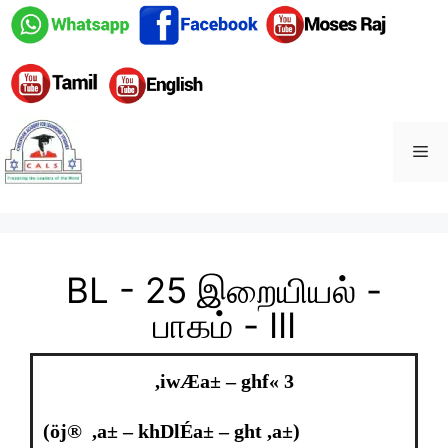
BL - 25 இறையியல் -
பாகம் - III
,iwÆa± – ghf« 3
(öj® ,a± – khDlÉa± – ght ,a±)