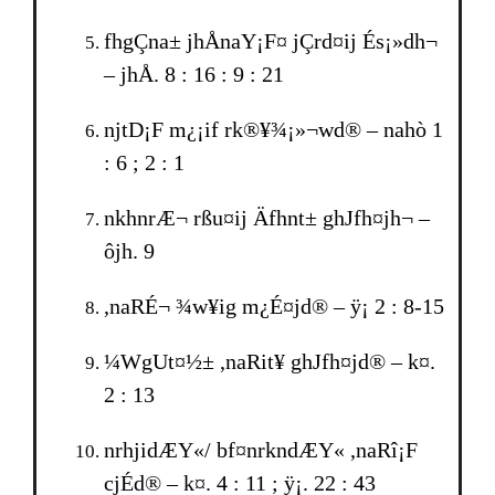
fhgÇna± jhÅnaY¡F¤ jÇrd¤ij És¡»dh¬
– jhÅ. 8 : 16 : 9 : 21
njtD¡F m¿¡if rk®¥¾¡»¬wd® – nahò 1
: 6 ; 2 : 1
nkhnrÆ¬ rßu¤ij Äfhnt± ghJfh¤jh¬ –
ôjh. 9
,naRÉ¬ ¾w¥ig m¿É¤jd® – ÿ¡ 2 : 8-15
¼WgUt¤½± ,naRit¥ ghJfh¤jd® – k¤.
2 : 13
nrhjidÆY«/ bf¤nrkndÆY« ,naRî¡F
cjÉd® – k¤. 4 : 11 ; ÿ¡. 22 : 43