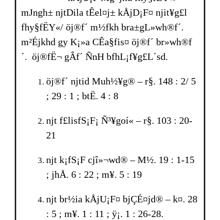
mJngh± njtDila tÊel¤j± kÅjD¡F¤ njit¥g£l
fhy§fËY«/ öj®f´ m½fkh­ bra±gL»wh®f´.
m²Éjkhd gy K¡»a CÊa§fis¤ öj®f´ br­»wh®f
´. öj®fË¬ gÂf´ ÑnH bfhL¡f¥g£L´sd.
öj®f´ njtid Muh½¥g® – r§. 148 : 2/ 5
; 29 : 1 ; btË. 4 : 8
njt f£lisfS¡F¡ Ñ³¥goí« – r§. 103 : 20-
21
njt k¡fS¡F cjî»¬wd® – M½. 19 : 1-15
; jhÅ. 6 : 22 ; m¥. 5 : 19
njt br­½ia kÅjU¡F¤ bjÇÉ¤jd® – k¤. 28
: 5 ; m¥. 1 : 11 ; ÿ¡. 1 : 26-28.