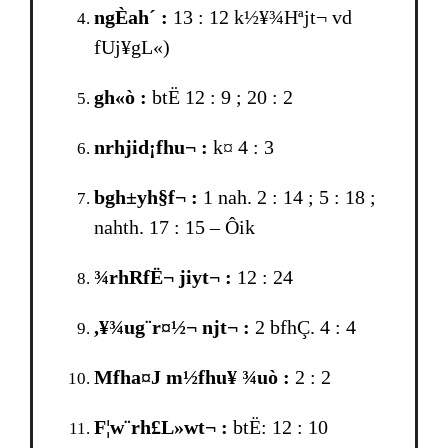
ngÈah´ :
13 : 12 k½¥¾Hªjt¬ vd
fUj¥gL«)
gh«ò :
btË 12 : 9 ; 20 : 2
nrhjid¡fhu¬ :
k¤ 4 : 3
bgh±yh§f¬ :
1 nah. 2 : 14 ; 5 : 18 ;
nahth. 17 : 15 – Ôik
¾rhRfË¬ jiyt¬ :
12 : 24
,¥¾ug¨r¤½¬ njt¬ :
2 bfhÇ. 4 : 4
Mfha¤J m½fhu¥ ¾uò :
2 : 2
F¦w¨rh£L»wt¬ :
btË: 12 : 10