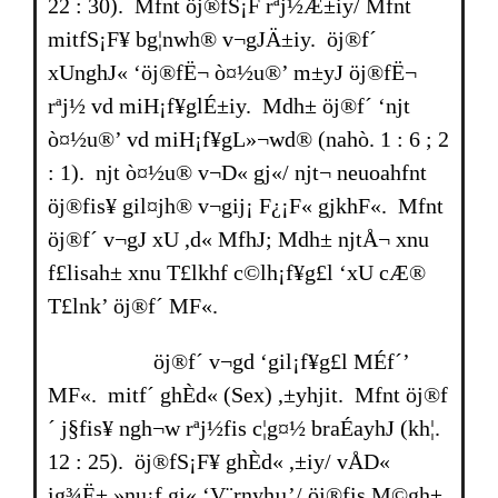
22 : 30). Mfnt öj®fS¡F rªj½Æ±iy/ Mfnt
mitfS¡F¥ bg¦nwh® v¬gJÄ±iy. öj®f´
xUnghJ« ‘öj®fË¬ ò¤½u®’ m±yJ öj®fË¬
rªj½ vd miH¡f¥glÉ±iy. Mdh± öj®f´ ‘njt
ò¤½u®’ vd miH¡f¥gL»¬wd® (nahò. 1 : 6 ; 2
: 1). njt ò¤½u® v¬D« gj«/ njt¬ neuoahfnt
öj®fis¥ gil¤jh® v¬gij¡ F¿¡F« gjkhF«. Mfnt
öj®f´ v¬gJ xU ,d« MfhJ; Mdh± njtÅ¬ xnu
f£lisah± xnu T£lkhf c©lh¡f¥g£l ‘xU cÆ®
T£lnk’ öj®f´ MF«.
öj®f´ v¬gd ‘gil¡f¥g£l MÉf´’
MF«. mitf´ ghÈd« (Sex) ,±yhjit. Mfnt öj®f
´ j§fis¥ ngh¬w rªj½fis c¦g¤½ br­aÉayhJ (kh¦.
12 : 25). öj®fS¡F¥ ghÈd« ,±iy/ vÅD«
ig¾Ë± »nu¡f gj« ‘V¨rnyhµ’/ öj®fis M©gh±