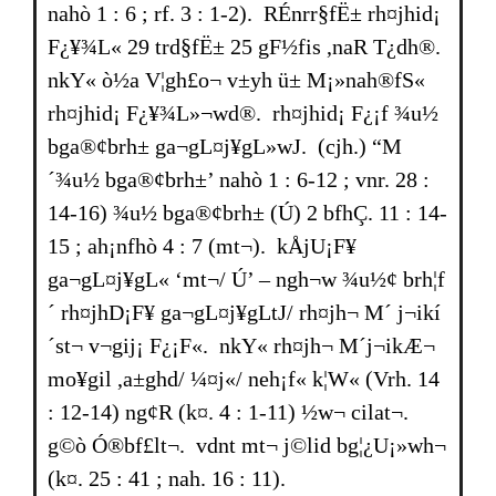
nahò 1 : 6 ; rf. 3 : 1-2). RÉnrr§fË± rh¤jhid¡
F¿¥¾L« 29 trd§fË± 25 gF½fis ,naR T¿dh®.
nkY« ò½a V¦gh£o¬ v±yh ü± M¡»nah®fS«
rh¤jhid¡ F¿¥¾L»¬wd®. rh¤jhid¡ F¿¡f ¾u½
bga®¢brh± ga¬gL¤j¥gL»wJ. (cjh.) “M
´¾u½ bga®¢brh±’ nahò 1 : 6-12 ; vnr. 28 :
14-16) ¾u½ bga®¢brh± (Ú) 2 bfhÇ. 11 : 14-
15 ; ah¡nfhò 4 : 7 (mt¬). kÅjU¡F¥
ga¬gL¤j¥gL« ‘mt¬/ Ú’ – ngh¬w ¾u½¢ brh¦f
´ rh¤jhD¡F¥ ga¬gL¤j¥gLtJ/ rh¤jh¬ M´ j¬ikí
´st¬ v¬gij¡ F¿¡F«. nkY« rh¤jh¬ M´j¬ikÆ¬
mo¥gil ,a±ghd/ ¼¤j«/ neh¡f« k¦W« (Vrh. 14
: 12-14) ng¢R (k¤. 4 : 1-11) ½w¬ cilat¬.
g©ò Ó®bf£lt¬. vdnt mt¬ j©lid bg¦¿U¡»wh¬
(k¤. 25 : 41 ; nah. 16 : 11).