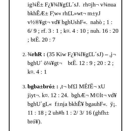
ig¾Ë± F¿¥¾l¥g£L´sJ. rh¤jh¬ v¾nua
bkhÊÆ± F¦w« rh£L»wt¬ m±yJ
v½®¥gt¬ vd¥ bghUshF«. nahò ; 1 :
6/ 9 ; rf. 3 : 1 ; k¤. 4 : 10 ; nuh. 16 : 20
; btË. 20 : 7
¾rhR :
(35 Kiw F¿¥¾l¥g£L´sJ)
–
,j¬
bghU´ ö¼¥gt¬ btË. 12 : 9 ; 20 : 2 ;
k¤. 4 : 1
bgba±bró± :
,t¬ bf£l MÉfË¬ xU
jiyt¬. k¤. 12 : 24. bgh­Æ¬ M©lt¬ vd¥
bghU´gL« f±nja bkhÊ¥ bgauhF«. ÿ¡.
11 : 18 ; 2 uh#h 1 : 2/ 3/ 16 (ghfh±
bró¥).