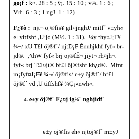
go¡f :
k¤. 28 : 5 ; ÿ¡. 15 : 10 ; v¾. 1 : 6 ;
Vrh. 6 : 3 ; 1 ngJ. 1 : 12)
F¿¥ò :
njt¬ öj®fis¥ gil¤jnghJ/ mitf´ v±yh«
e±yitfshf ,Uªjd (M½. 1 : 31). ¼y fhy¤J¡F¥
¾¬/ xU T£l öj®f´/ njtD¡F Énuhjkhf fyf« br­
jd®. ,²thW fyf« br­j öj®fË¬ jiyt¬ rh¤jh¬.
fyf« br­j T£l¤jt® bf£l öj®fshf kh¿d®. Mfnt
m¡fyf¤J¡F¥ ¾¬/ öj®fis/ e±y öj®f´/ bf£l
öj®f´ vd ,U tiffshf¥ ¾Ç¡»nwh«.
e±y öj®f´ F¿¤j ig¾´ nghjidf´
e±y öj®fis eh« njtöj®f´ m±yJ