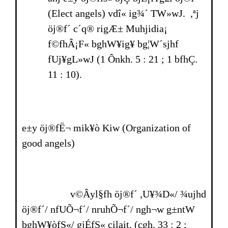
(Elect angels) vdî« ig¾´ TW»wJ. ,ªj
öj®f´ c´q® rigÆ± Muhjidia¡
f©fhÂ¡F« bghW¥ig¥ bg¦W´sjhf
fUj¥gL»wJ (1 Ônkh. 5 : 21 ; 1 bfhÇ.
11 : 10).
e±y öj®fË¬ mik¥ò Kiw (Organization of
good angels)
v©Âyl§fh öj®f´ ,U¥¾D«/ ¾ujhd
öj®f´/ nfUÕ¬f´/ nruhÕ¬f´/ ngh¬w g±ntW
bghW¥òfS«/ gjÉfS« cilait. (cgh. 33 : 2 ;