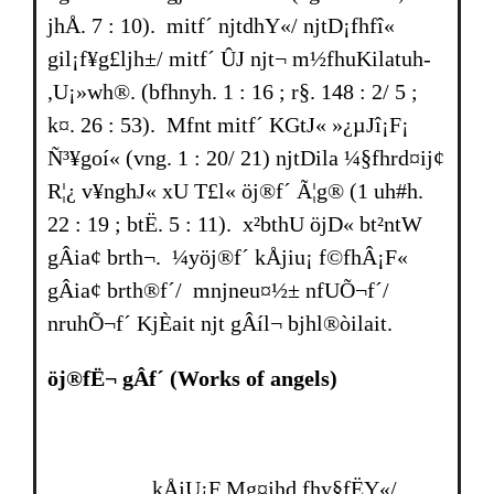
jhÅ. 7 : 10). mitf´ njtdhY«/ njtD¡fhfî«
gil¡f¥g£ljh±/ mitf´ ÛJ njt¬ m½fhuKilatuh­
,U¡»wh®. (bfhnyh. 1 : 16 ; r§. 148 : 2/ 5 ;
k¤. 26 : 53). Mfnt mitf´ KGtJ« »¿µJî¡F¡
Ñ³¥goí« (vng. 1 : 20/ 21) njtDila ¼§fhrd¤ij¢
R¦¿ v¥nghJ« xU T£l« öj®f´ Ã¦g® (1 uh#h.
22 : 19 ; btË. 5 : 11). x²bthU öjD« bt²ntW
gÂia¢ br­th¬. ¼yöj®f´ kÅjiu¡ f©fhÂ¡F«
gÂia¢ br­th®f´/ mnjneu¤½± nfUÕ¬f´/
nruhÕ¬f´ KjÈait njt gÂíl¬ bjhl®òilait.
öj®fË¬ gÂf´
(Works of angels)
kÅjU¡F Mg¤jhd fhy§fËY«/