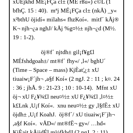
xUÉjkhd MÉ¡FÇa cl± (MÉ rßu«) c©L (1
bfhÇ. 15 : 40). mªj MÉ¡FÇa cl± (nkÅ) _y«
x²bthU öjidí« milahs« fhzKoí«. mitf´ kÅj®
K¬ njh¬¿a nghJ/ kÅj %g¤½± njh¬¿d (M½.
19 : 1-2).
öj®f´ njtdh± gil¡f¥g£l
MÉfshdgoah±/ mt®f´ fhy«/ ,l«/ bghU´
(Time – Space – mass) KjÈat¦¿± xU
tiuaiw¡F´jh¬ ,a§f Koí« (2 ngJ. 2 : 11 ; k¤. 24
: 36 ; jhÅ. 9 : 21-23 ; 10 : 10-14). Mfnt xU
öj¬ xU F¿¥¾£l neu¤½± xU F¿¥¾£l ,l¤½±
k£Lnk ,U¡f Koí«. xnu neu¤½± gy ,l§fË± xU
öjdh± ,U¡f KoahJ. öj®f´/ xU tiuaiw¡F´jh¬
,a§f Koí«. vÅD«/ mt®fË¬ gy«/ …hd«
KjÈait kÅjidÉl m½fkhdJ (2 ngJ. 2 : 11).