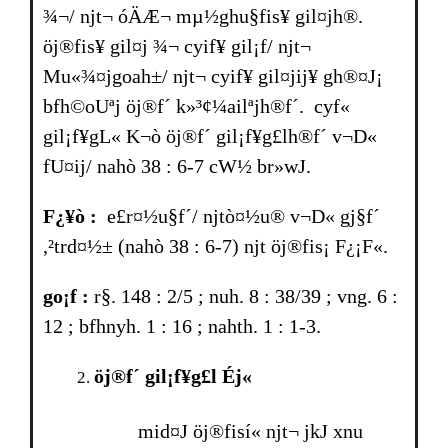
¾¬/ njt¬ óÄÆ¬ mµ½ghu§fis¥ gil¤jh®.
öj®fis¥ gil¤j ¾¬ cyif¥ gil¡f/ njt¬
Mu«¾¤jgoah±/ njt¬ cyif¥ gil¤jij¥ gh®¤J¡
bfh©oUªj öj®f´ k»³¢¼ailªjh®f´. cyf«
gil¡f¥gL« K¬ò öj®f´ gil¡f¥g£lh®f´ v¬D«
fU¤ij/ nahò 38 : 6-7 cW½ br­»wJ.
F¿¥ò :
e£r¤½u§f´/ njtò¤½u® v¬D« gj§f´
,²trd¤½± (nahò 38 : 6-7) njt öj®fis¡ F¿¡F«.
go¡f :
r§. 148 : 2/5 ; nuh. 8 : 38/39 ; vng. 6 :
12 ; bfhnyh. 1 : 16 ; nahth. 1 : 1-3.
öj®f´ gil¡f¥g£l Éj«
mid¤J öj®fisí« njt¬ jkJ xnu