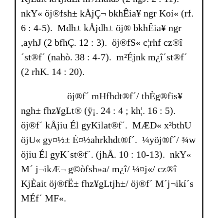
nkY« öj®fsh± kÅjÇ¬ bkhÊia¥ ngr Koí« (rf.
6 : 4-5). Mdh± kÅjdh± öj® bkhÊia¥ ngr
,ayhJ (2 bfhÇ. 12 : 3). öj®fS« c¦rhf cz®î
´st®f´ (nahò. 38 : 4-7). m²Éjnk m¿î´st®f´
(2 rhK. 14 : 20).
öj®f´ mHfhdt®f´/ thÈg®fis¥
ngh± fhz¥gLt® (ÿ¡. 24 : 4 ; kh¦. 16 : 5).
öj®f´ kÅjiu Él gyKilat®f´. MÆD« x²bthU
öjU« gy¤½± É¤½ahrkhdt®f´. ¼yöj®f´/ ¾w
öjiu Él gyK´st®f´. (jhÅ. 10 : 10-13). nkY«
M´ j¬ikÆ¬ g©òfsh»a/ m¿î/ ¼¤j«/ cz®î
KjÈait öj®fË± fhz¥gLtjh±/ öj®f´ M´j¬ikí´s
MÉf´ MF«.