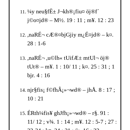
¼y neu§fË± J¬kh®¡fiu¤ öj®f´
j©o¤jd® – M½. 19 : 11 ; m¥. 12 : 23
,naRÉ¬ cÆ®¤bjGjiy m¿É¤jd® – k¤.
28 : 1-6
,naRÉ¬ ,u©lh« tUifÆ± mtUl¬ öj®
tUt® – m¥. 1 : 10/ 11 ; k¤. 25 : 31 ; 1
bjr. 4 : 16
njr§fis¡ f©fhÂ¡»¬wd® – jhÅ. 8 : 17 ;
10 : 21
ÉRth¼fis¥ ghJfh¡»¬wd® – r§. 91 :
11/ 12 ; v¾. 1 : 14 ; m¥. 12 : 5-7 ; 27 :