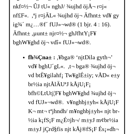
nkf¤½¬ ÛJ tU« nghJ/ ¾ujhd öjÅ¬ r¤j«
nf£F«. ,ªj r¤jÄL« ¾ujhd öj¬ Äfhnt± vd¥ gy
ig¾´ m¿…®f´ fUJ»¬wd® (1 bjr. 4 : 16).
Äfhnt± ,µunt± njr¤½¬ ghJfhtY¡F¥
bghW¥ghd öj¬ vdî« fUJ»¬wd®.
fh¾Çna± :
,¥bga® ‘njtDila gyth¬’
vd¥ bghU´gL«. ,t¬ bga® ¾ujhd öj¬
vd btË¥gilahf¡ Tw¥glÉ±iy; vÅD« e±y
br­½ia njtÅlÄUªJ kÅjU¡F¡
bfh©LtUtj¦F¥ bghW¥ghd ¾ujhd öj¬
vd fUJ»¬wd®. v¥nghbj±yh« kÅjU¡F
K¬ mt¬ tªjhndh/ m¥nghbj±yh« njt br­
½ia k¡fS¡F m¿É¤jh¬/ m±yJ m¢br­½ia
m±yJ jÇrd§fis njt kÅj®fS¡F És¡»dh¬