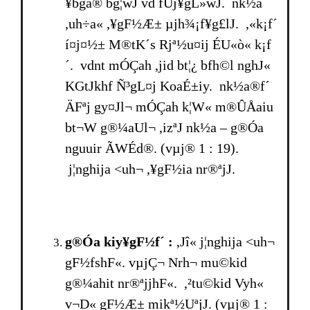
¥bga® bg¦wJ vd fUj¥gL»wJ. nk½a
,uh÷a« ,¥gF½Æ± µjh¾¡f¥g£lJ. ,«k¡f´
í¤j¤½± M®tK´s Rjª½u¤ij ÉU«ò« k¡f
´. vdnt mÓÇah ,jid bt¦¿ bfh©l nghJ«
KGtJkhf Ñ³gL¤j KoaÉ±iy. nk½a®f´
ÄFªj gy¤Jl¬ mÓÇah k¦W« m®ÛÅaiu
bt¬W g®¼aUl¬ ,izªJ nk½a – g®Óa
nguuir ÃWÉd®. (vµj® 1 : 19).
j¦nghija <uh¬ ,¥gF½ia nr®ªjJ.
g®Óa kiy¥gF½f´ :
,Jî« j¦nghija <uh¬
gF½fshF«. vµjÇ¬ Nrh¬ mu©kid
g®¼ahit nr®ªjjhF«. ,²tu©kid Vyh«
v¬D« gF½Æ± mikª½UªjJ. (vµj® 1 :