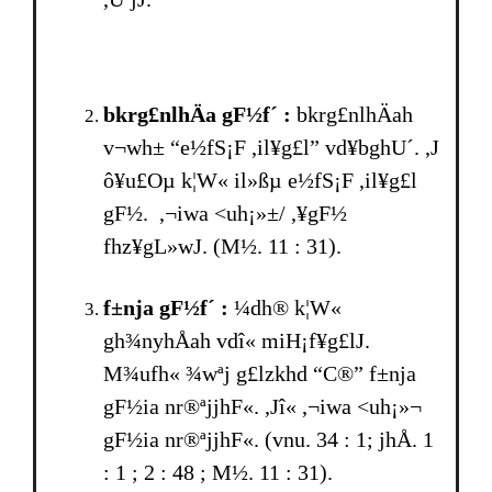
bkrg£nlhÄa gF½f´ :
bkrg£nlhÄah
v¬wh± “e½fS¡F ,il¥g£l” vd¥bghU´. ,J
ô¥u£Oµ k¦W« il»ßµ e½fS¡F ,il¥g£l
gF½. ,¬iwa <uh¡»±/ ,¥gF½
fhz¥gL»wJ. (M½. 11 : 31).
f±nja gF½f´ :
¼dh® k¦W«
gh¾nyhÅah vdî« miH¡f¥g£lJ.
M¾ufh« ¾wªj g£lzkhd “C®” f±nja
gF½ia nr®ªjjhF«. ,Jî« ,¬iwa <uh¡»¬
gF½ia nr®ªjjhF«. (vnu. 34 : 1; jhÅ. 1
: 1 ; 2 : 48 ; M½. 11 : 31).