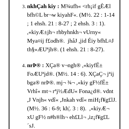
nkhÇah kiy :
M¾ufh« <rh¡if gÈÆl
bfh©L br¬w kiyahF«. (M½. 22 : 1-14
; 1 ehsh. 21 : 8-27 ; 2 ehsh. 3 : 1).
,«kiyÆ±jh¬ rhbyhnkh¬ vUrny«
Mya¤ij f£odh®. jhåJ ,jid Éiy bfhL¤J
th§»ÆUªjh®. (1 ehsh. 21 : 8-27).
nrÞ® :
XÇa® v¬ngh® ,«kiyfË±
FoÆUªjd®. (M½. 14 : 6). XÇaÇ¬ jªij
bga® nrÞ®. mj¬ ¾¬ ,«kiy gF½fË±
Vrhî« mt¬ rªj½ÆdU« Fona¿d®. vdnt
,J Vnjh« vdî« ,Jnkah vdî« miH¡f¥g£lJ.
(M½. 36 : 6-9; kh¦. 3 : 8). ,«kiyÆ¬
xU gF½ n#h®lh¬ eh£Ll¬ ,iz¡f¥g£L
´sJ.