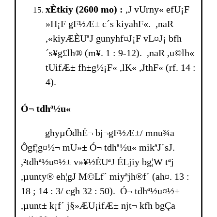
xÈtkiy (2600 mo) :
,J vUrny« efU¡F
»H¡F gF½Æ± c´s kiyahF«. ,naR
,«kiyÆÈUªJ gunyhf¤J¡F vL¤J¡ bfh
´s¥g£lh® (m¥. 1 : 9-12). ,naR ,u©lh«
tUifÆ± fh±g½¡F« ,lK« ,JthF« (rf. 14 :
4).
Ó¬ tdhª½u«
ghyµÔdhÉ¬ bj¬gF½Æ±/ mnu¾a
Ôgf¦g¤½¬ mU»± Ó¬ tdhª½u« mikªJ´sJ.
,²tdhª½u¤½± v»¥½ÈUªJ ÉLjiy bg¦W tªj
,µunty® eh¦gJ M©Lf´ miyªjh®f´ (ah¤. 13 :
18 ; 14 : 3/ cgh 32 : 50). Ó¬ tdhª½u¤½±
,µunt± k¡f´ j§»ÆU¡ifÆ± njt¬ kfh bgÇa