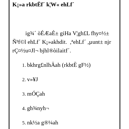
K¡»a rkbtËf´ k¦W« ehLf´
ig¾´ òÉÆaÈ± giHa V¦gh£L fhy¤½±
Ñ³f©l ehLf´ K¡»akhdit. ,ªehLf´ ,µunt± njr
rÇ¤½u¤Jl¬ bjhl®òilaitf´.
bkhrg£nlhÄah (rkbtË gF½)
v»¥J
mÓÇah
gh¾nyh¬
nk½a g®¼ah