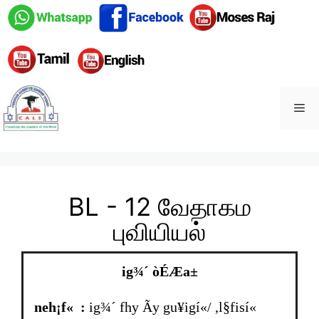
BL - 12 வேதாகம
புவியியல்
ig¾´ òÉÆa±
neh¡f« :
ig¾´ fhy Ãy gu¥igí«/ ,l§fisí«