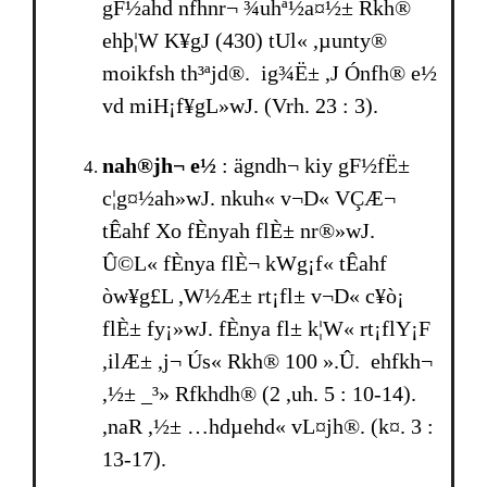
gF½ahd nfhnr¬ ¾uhª½a¤½± Rkh®
ehþ¦W K¥gJ (430) tUl« ,µunty®
moikfsh­ th³ªjd®. ig¾Ë± ,J Ónfh® e½
vd miH¡f¥gL»wJ. (Vrh. 23 : 3).
nah®jh¬ e½
: ägndh¬ kiy gF½fË±
c¦g¤½ah»wJ. nkuh« v¬D« VÇÆ¬
tÊahf Xo fÈnyah flÈ± nr®»wJ.
Û©L« fÈnya flÈ¬ kWg¡f« tÊahf
òw¥g£L ,W½Æ± rt¡fl± v¬D« c¥ò¡
flÈ± fy¡»wJ. fÈnya fl± k¦W« rt¡flY¡F
,ilÆ± ,j¬ Ús« Rkh® 100 ».Û. ehfkh¬
,½± _³» Rfkhdh® (2 ,uh. 5 : 10-14).
,naR ,½± …hdµehd« vL¤jh®. (k¤. 3 :
13-17).