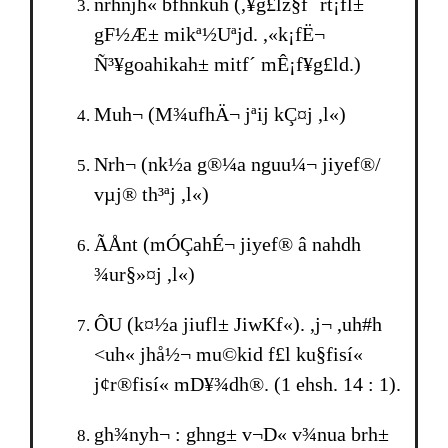
nrhnjh« bfhnkuh (,¥g£lz§f´ rt¡fl±
gF½Æ± mikª½Uªjd. ,«k¡fË¬
Ñ³¥goahikah± mitf´ mÊ¡f¥g£ld.)
Muh¬ (M¾ufhÄ¬ jªij kÇ¤j ,l«)
Nrh¬ (nk½a g®¼a nguu¼¬ jiyef®/
vµj® th³ªj ,l«)
ÃÅnt (mÓÇahÉ¬ jiyef® â nahdh
¾ur§»¤j ,l«)
ÔU (k¤½a jiufl± JiwKf«). ,j¬ ,uh#h
<uh« jhå½¬ mu©kid f£l ku§fisí«
j¢r®fisí« mD¥¾dh®. (1 ehsh. 14 : 1).
gh¾nyh¬ : ghng± v¬D« v¾nua brh±