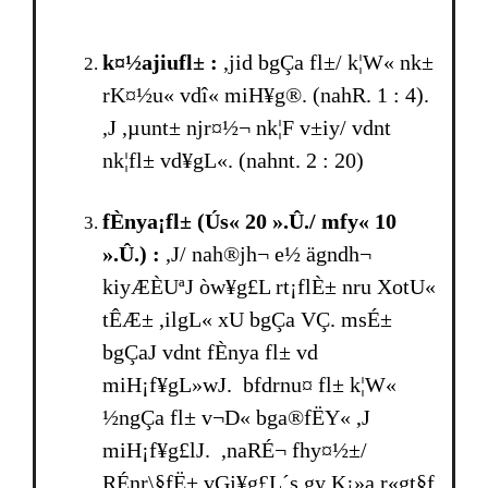
k¤½ajiufl± :
,jid bgÇa fl±/ k¦W« nk±
rK¤½u« vdî« miH¥g®. (nahR. 1 : 4).
,J ,µunt± njr¤½¬ nk¦F v±iy/ vdnt
nk¦fl± vd¥gL«. (nahnt. 2 : 20)
fÈnya¡fl± (Ús« 20 ».Û./ mfy« 10
».Û.) :
,J/ nah®jh¬ e½ ägndh¬
kiyÆÈUªJ òw¥g£L rt¡flÈ± nru XotU«
tÊÆ± ,ilgL« xU bgÇa VÇ. msÉ±
bgÇaJ vdnt fÈnya fl± vd
miH¡f¥gL»wJ. bfdrnu¤ fl± k¦W«
½ngÇa fl± v¬D« bga®fËY« ,J
miH¡f¥g£lJ. ,naRÉ¬ fhy¤½±/
RÉnr\§fË± vGj¥g£L´s gy K¡»a r«gt§f