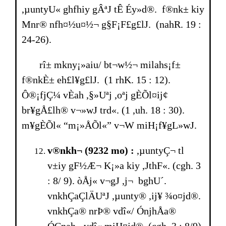
,µuntyU« ghfhiy gÂªJ tÊ Éy»d®. f®nk± kiy
Mnr® nfh¤½u¤½¬ g§F¡F£g£lJ. (nahR. 19 :
24-26).
rî± mkny¡»aiu/ bt¬w½¬ milahs¡f±
f®nkÈ± eh£l¥g£lJ. (1 rhK. 15 : 12).
Ô®¡fjÇ¼ vÈah ,§»Uªj ,oªj gÈÕl¤ij¢
br¥gÅ£lh® v¬»wJ trd«. (1 ,uh. 18 : 30).
m¥gÈÕl« “m¡»ÅÕl«” v¬W miH¡f¥gL»wJ.
v®nkh¬ (9232 mo) :
,µuntyÇ¬ tl
v±iy gF½Æ¬ K¡»a kiy ,JthF«. (cgh. 3
: 8/ 9). òÅj« v¬gJ ,j¬ bghU´.
vnkhÇaÇlÄUªJ ,µunty® ,ij¥ ¾o¤jd®.
vnkhÇa® nrÞ® vdî«/ ÓnjhÅa®