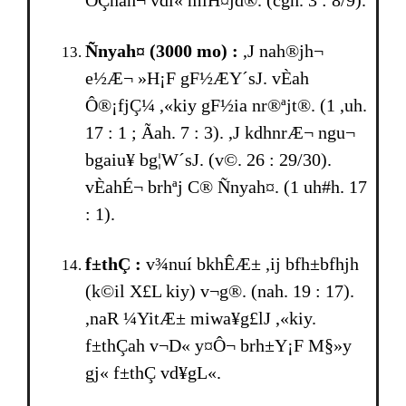
ÓÇnah¬ vdî« miH¤jd®. (cgh. 3 : 8/9).
Ñnyah¤ (3000 mo) :
,J nah®jh¬
e½Æ¬ »H¡F gF½ÆY´sJ. vÈah
Ô®¡fjÇ¼ ,«kiy gF½ia nr®ªjt®. (1 ,uh.
17 : 1 ; Ãah. 7 : 3). ,J kdhnrÆ¬ ngu¬
bgaiu¥ bg¦W´sJ. (v©. 26 : 29/30).
vÈahÉ¬ brhªj C® Ñnyah¤. (1 uh#h. 17
: 1).
f±thÇ :
v¾nuí bkhÊÆ± ,ij bfh±bfhjh
(k©il X£L kiy) v¬g®. (nah. 19 : 17).
,naR ¼YitÆ± miwa¥g£lJ ,«kiy.
f±thÇah v¬D« y¤Ô¬ brh±Y¡F M§»y
gj« f±thÇ vd¥gL«.