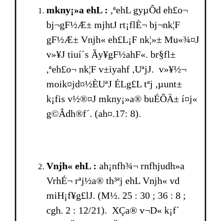
mkny¡»a ehL :
,ªehL gyµÔd eh£o¬
bj¬gF½Æ± mjhtJ rt¡flÈ¬ bj¬nk¦F
gF½Æ± Vnjh« eh£L¡F nk¦»± Mu«¾¤J
v»¥J tiuí´s Ãy¥gF½ahF«. br§fl±
,ªeh£o¬ nk¦F v±iyahf ,UªjJ. v»¥½¬
moik¤jd¤½ÈUªJ ÉLg£L tªj ,µunt±
k¡fis v½®¤J mkny¡»a® buÉÔÄ± í¤j«
g©Âdh®f´. (ah¤.17: 8).
Vnjh« ehL :
ah¡nfh¾¬ rnfhjudh»a
VrhÉ¬ rªj½a® th³ªj ehL Vnjh« vd
miH¡f¥g£lJ. (M½. 25 : 30 ; 36 : 8 ;
cgh. 2 : 12/21). XÇa® v¬D« k¡f´