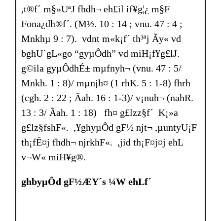
,t®f´ m§»UªJ fhdh¬ eh£il if¥g¦¿ m§F
Fona¿dh®f´. (M½. 10 : 14 ; vnu. 47 : 4 ;
Mnkhµ 9 : 7). vdnt m«k¡f´ th³ªj Ãy« vd
bghU´gL«go “gyµÔdh” vd miH¡f¥g£lJ.
g©ila gyµÔdhÉ± mµfnyh¬ (vnu. 47 : 5/
Mnkh. 1 : 8)/ mµnjh¤ (1 rhK. 5 : 1-8) fhrh
(cgh. 2 : 22 ; Ãah. 16 : 1-3)/ v¡nuh¬ (nahR.
13 : 3/ Ãah. 1 : 18) fh¤ g£lzz§f´ K¡»a
g£lz§fshF«. ,¥ghyµÔd gF½ njt¬ ,µuntyU¡F
th¡fË¤j fhdh¬ njrkhF«. ,jid th¡F¤j¤j ehL
v¬W« miH¥g®.
ghbyµÔd gF½ÆY´s ¼W ehLf´