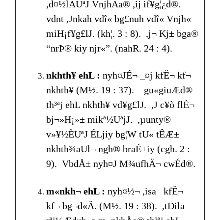
,d¤½lÄUªJ VnjhÄa® ,ij if¥g¦¿d®.
vdnt ,Jnkah vdî« bg£nuh vdî« Vnjh«
miH¡f¥g£lJ. (kh¦. 3 : 8). ,j¬ Kj± bga®
“nrÞ® kiy njr«”. (nahR. 24 : 4).
nkhth¥ ehL :
nyh¤JÉ¬ _¤j kfË¬ kf¬
nkhth¥ (M½. 19 : 37). gu«giuÆd®
th³ªj ehL nkhth¥ vd¥g£lJ. ,J c¥ò flÈ¬
bj¬»H¡»± mikª½UªjJ. ,µunty®
v»¥½ÈUªJ ÉLjiy bg¦W tU« tÊÆ±
nkhth¾aUl¬ ngh® br­aÉ±iy (cgh. 2 :
9). VbdÅ± nyh¤J M¾ufhÄ¬ cwÉd®.
m«nkh¬ ehL :
nyh¤½¬ ,isa kfË¬
kf¬ bg¬d«Ä. (M½. 19 : 38). ,tDila