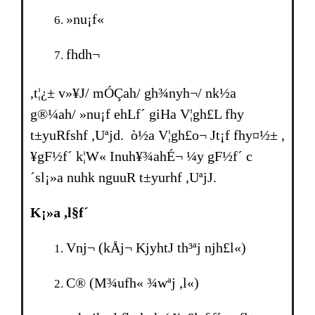
»nu¡f«
fhdh¬
,t¦¿± v»¥J/ mÓÇah/ gh¾nyh¬/ nk½a
g®¼ah/ »nu¡f ehLf´ giHa V¦gh£L fhy
t±yuRfshf ,Uªjd. ò½a V¦gh£o¬ Jt¡f fhy¤½± ,
¥gF½f´ k¦W« Inuh¥¾ahÉ¬ ¼y gF½f´ c
´sl¡»a nuhk nguuR t±yurhf ,UªjJ.
K¡»a ,l§f´
Vnj¬ (kÅj¬ KjyhtJ th³ªj njh£l«)
C® (M¾ufh« ¾wªj ,l«)