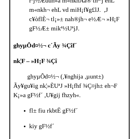
rªj½Æduh»a m«nkhÅa® th³ªj ehL
m«nkh¬ ehL vd miH¡f¥g£lJ. ,J
c¥òflÈ¬ tl¡»± nah®jh¬ e½Æ¬ »H¡F
gF½Æ± mikª½UªjJ.
ghyµÔd¤½¬ c´Ãy ¾Çîf´
nk¦F – »H¡F ¾Çî
ghyµÔd¤½¬ (,¥nghija ,µunt±)
Ãy¥gu¥ig nk¦»ÈUªJ »H¡fhf ¾Ç¤jh± eh¬F
K¡»a gF½f´ ,U¥gij fhzyh«.
fl± fiu rkbtË gF½f´
kiy gF½f´