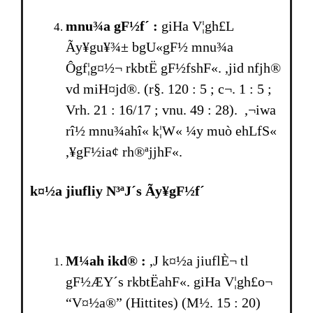
mnu¾a gF½f´ :
giHa V¦gh£L
Ãy¥gu¥¾± bgU«gF½ mnu¾a
Ôgf¦g¤½¬ rkbtË gF½fshF«. ,jid nfjh®
vd miH¤jd®. (r§. 120 : 5 ; c¬. 1 : 5 ;
Vrh. 21 : 16/17 ; vnu. 49 : 28). ,¬iwa
rî½ mnu¾ahî« k¦W« ¼y muò ehLfS«
,¥gF½ia¢ rh®ªjjhF«.
k¤½a jiufliy N³ªJ´s Ãy¥gF½f´
M¼ah ikd® :
,J k¤½a jiuflÈ¬ tl
gF½ÆY´s rkbtËahF«. giHa V¦gh£o¬
“V¤½a®” (Hittites) (M½. 15 : 20)