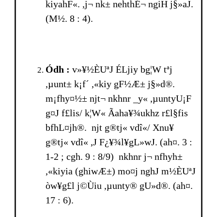
kiyahF«. ,j¬ nk± nehthÉ¬ ngiH j§»aJ.
(M½. 8 : 4).
Ódh­ :
v»¥½ÈUªJ ÉLjiy bg¦W tªj
,µunt± k¡f´ ,«kiy gF½Æ± j§»d®.
m¡fhy¤½± njt¬ nkhnr _y« ,µuntyU¡F
g¤J f£lis/ k¦W« Ãaha¥¾ukhz r£l§fis
bfhL¤jh®. njt g®tj« vdî«/ Xnu¥
g®tj« vdî« ,J F¿¥¾l¥gL»wJ. (ah¤. 3 :
1-2 ; cgh. 9 : 8/9) nkhnr j¬ nfhyh±
,«kiyia (ghiwÆ±) mo¤j nghJ m½ÈUªJ
òw¥g£l j©Ùiu ,µunty® gU»d®. (ah¤.
17 : 6).