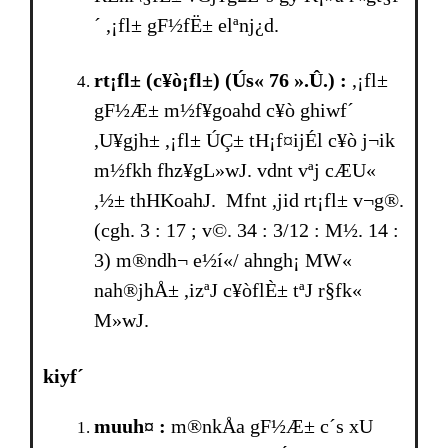
´ ,¡fl± gF½fË± elªnj¿d.
rt¡fl± (c¥ò¡fl±) (Ús« 76 ».Û.) :
,¡fl±
gF½Æ± m½f¥goahd c¥ò ghiwf´
,U¥gjh± ,¡fl± ÚÇ± tH¡f¤ijÉl c¥ò j¬ik
m½fkh­ fhz¥gL»wJ. vdnt vªj cÆU«
,½± thHKoahJ. Mfnt ,jid rt¡fl± v¬g®.
(cgh. 3 : 17 ; v©. 34 : 3/12 : M½. 14 :
3) m®ndh¬ e½í«/ ahngh¡ MW«
nah®jhÅ± ,izªJ c¥òflÈ± tªJ r§fk«
M»wJ.
kiyf´
muuh¤ :
m®nkÅa gF½Æ± c´s xU