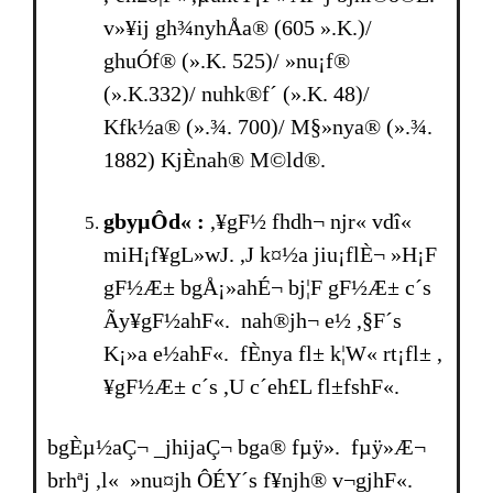
v»¥ij gh¾nyhÅa® (605 ».K.)/
ghuÓf® (».K. 525)/ »nu¡f®
(».K.332)/ nuhk®f´ (».K. 48)/
Kfk½a® (».¾. 700)/ M§»nya® (».¾.
1882) KjÈnah® M©ld®.
gbyµÔd« :
,¥gF½ fhdh¬ njr« vdî«
miH¡f¥gL»wJ. ,J k¤½a jiu¡flÈ¬ »H¡F
gF½Æ± bgÅ¡»ahÉ¬ bj¦F gF½Æ± c´s
Ãy¥gF½ahF«. nah®jh¬ e½ ,§F´s
K¡»a e½ahF«. fÈnya fl± k¦W« rt¡fl± ,
¥gF½Æ± c´s ,U c´eh£L fl±fshF«.
bgÈµ½aÇ¬ _jhijaÇ¬ bga® fµÿ». fµÿ»Æ¬
brhªj ,l« »nu¤jh ÔÉY´s f¥njh® v¬gjhF«.