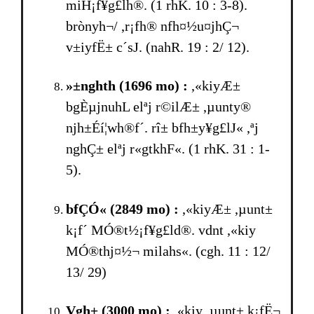
miH¡f¥g£lh®. (1 rhK. 10 : 3-8).
brònyh¬/ ,r¡fh® nfh¤½u¤jhÇ¬
v±iyfË± c´sJ. (nahR. 19 : 2/ 12).
»±nghth (1696 mo) :
,«kiyÆ±
bgÈµjnuhL elªj r©ilÆ± ,µunty®
njh±Éí¦wh®f´. rî± bfh±y¥g£lJ« ,ªj
nghÇ± elªj r«gtkhF«. (1 rhK. 31 : 1-
5).
bfÇÓ« (2849 mo) :
,«kiyÆ± ,µunt±
k¡f´ MÓ®t½¡f¥g£ld®. vdnt ,«kiy
MÓ®thj¤½¬ milahs«. (cgh. 11 : 12/
13/ 29)
Vgh± (3000 mo) :
,«kiy ,µunt± k¡fË¬