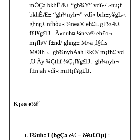
mÓÇa bkhÊÆ± “gh¾Y” vdî«/ »nu¡f
bkhÊÆ± “gh¾nyh¬” vdî« brh±y¥gL«.
ghng± nfhòu« ¼nea® eh£L gF½Æ±
f£l¥g£lJ. Ã«nuh¤ ¼nea® eh£o¬
m¡fh¤/ f±nd/ ghng± M»a ,l§fis
M©lh¬. gh¾nyhÅah Rk®/ m¡fh£ vd
,U Ãy ¾Çthf ¾Ç¡f¥g£lJ. gh¾nyh¬
f±njah vdî« miH¡f¥g£lJ.
K¡»a e½f´
I¾uh¤J (bgÇa e½ – ô¥u£Oµ)
: