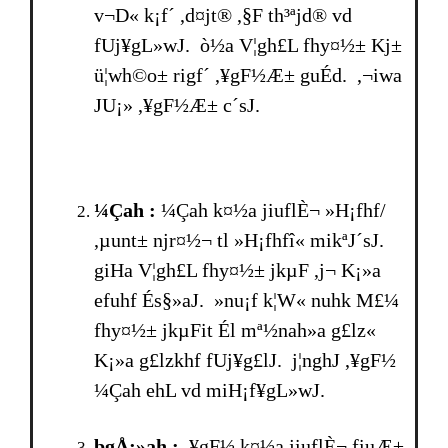
v¬D« k¡f´ ,d¤jt® ,§F th³ªjd® vd
fUj¥gL»wJ. ò½a V¦gh£L fhy¤½± Kj±
ü¦wh©o± rigf´ ,¥gF½Æ± guÉd. ,¬iwa
JU¡» ,¥gF½Æ± c´sJ.
¼Çah :
¼Çah k¤½a jiuflÈ¬ »H¡fhf/
,µunt± njr¤½¬ tl »H¡fhfî« mikªJ´sJ.
giHa V¦gh£L fhy¤½± jkµF ,j¬ K¡»a
efuhf És§»aJ. »nu¡f k¦W« nuhk M£¼
fhy¤½± jkµFit Él mª½nah»a g£lz«
K¡»a g£lzkhf fUj¥g£lJ. j¦nghJ ,¥gF½
¼Çah ehL vd miH¡f¥gL»wJ.
bgÅ¡»ah :
,¥gF½ k¤½a jiuflÈ¬ fiuÆ±