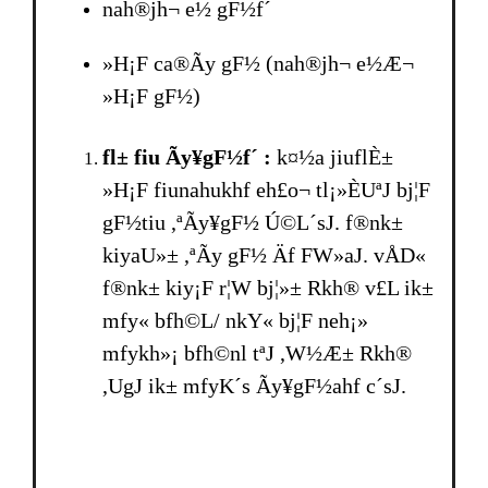
nah®jh¬ e½ gF½f´
»H¡F ca®Ãy gF½ (nah®jh¬ e½Æ¬
»H¡F gF½)
fl± fiu Ãy¥gF½f´ :
k¤½a jiuflÈ±
»H¡F fiunahukhf eh£o¬ tl¡»ÈUªJ bj¦F
gF½tiu ,ªÃy¥gF½ Ú©L´sJ. f®nk±
kiyaU»± ,ªÃy gF½ Äf FW»aJ. vÅD«
f®nk± kiy¡F r¦W bj¦»± Rkh® v£L ik±
mfy« bfh©L/ nkY« bj¦F neh¡»
mfykh»¡ bfh©nl tªJ ,W½Æ± Rkh®
,UgJ ik± mfyK´s Ãy¥gF½ahf c´sJ.