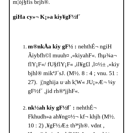
m¦òj§fis br­jh®.
giHa cy»¬ K¡»a kiy¥gF½f´
m®nkÅa kiy gF½ :
nehthÉ¬ ngiH
Ãiybfh©l muuh¤ ,«kiyahF«. fhµ¾a¬
flY¡F«/ fU§flY¡F« ,il¥g£l ,l¤½± ,«kiy
bjhl® mikªJ´sJ. (M½. 8 : 4 ; vnu. 51 :
27). j¦nghija u·ah k¦W« JU¡»Æ¬ ¼y
gF½f´ ,jid rh®ªjjhF«.
nk½ah kiy gF½f´ :
nehthÉ¬
Fkhudh»a ah¥ng¤½¬ kf¬ khjh­ (M½.
10 : 2) ,¥gF½Æ± th³ªjh®. vdnt ,