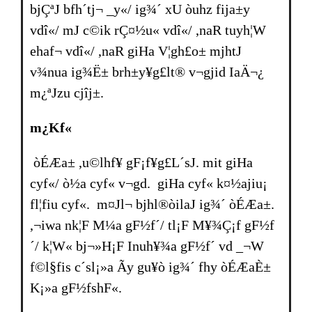
bjÇªJ bfh´tj¬ _y«/ ig¾´ xU òuhz fija±y
vdî«/ mJ c©ik rÇ¤½u« vdî«/ ,naR tuyh¦W
ehaf¬ vdî«/ ,naR giHa V¦gh£o± mjhtJ
v¾nua ig¾Ë± brh±y¥g£lt® v¬gjid IaÄ¬¿
m¿ªJzu cjîj±.
m¿Kf«
òÉÆa± ,u©lhf¥ gF¡f¥g£L´sJ. mit giHa
cyf«/ ò½a cyf« v¬gd. giHa cyf« k¤½ajiu¡
fl¦fiu cyf«. m¤Jl¬ bjhl®òilaJ ig¾´ òÉÆa±.
,¬iwa nk¦F M¼a gF½f´/ tl¡F M¥¾Ç¡f gF½f
´/ k¦W« bj¬»H¡F Inuh¥¾a gF½f´ vd _¬W
f©l§fis c´sl¡»a Ãy gu¥ò ig¾´ fhy òÉÆaÈ±
K¡»a gF½fshF«.