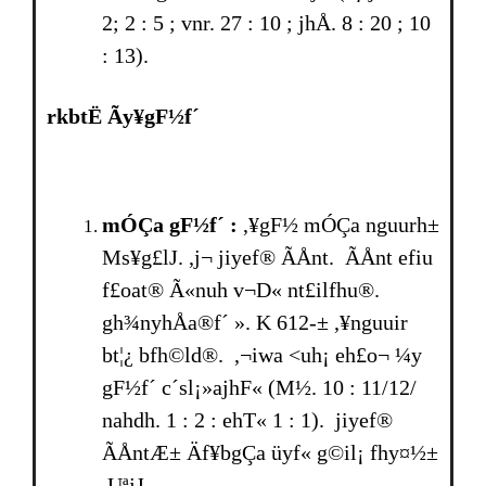
2; 2 : 5 ; vnr. 27 : 10 ; jhÅ. 8 : 20 ; 10
: 13).
rkbtË Ãy¥gF½f´
mÓÇa gF½f´ :
,¥gF½ mÓÇa nguurh±
Ms¥g£lJ. ,j¬ jiyef® ÃÅnt. ÃÅnt efiu
f£oat® Ã«nuh v¬D« nt£ilfhu®.
gh¾nyhÅa®f´ ». K 612-± ,¥nguuir
bt¦¿ bfh©ld®. ,¬iwa <uh¡ eh£o¬ ¼y
gF½f´ c´sl¡»ajhF« (M½. 10 : 11/12/
nahdh. 1 : 2 : ehT« 1 : 1). jiyef®
ÃÅntÆ± Äf¥bgÇa üyf« g©il¡ fhy¤½±
,UªjJ.