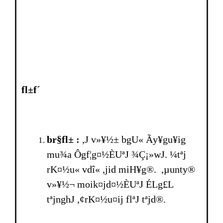
fl±f´
br§fl± :
,J v»¥½± bgU« Ãy¥gu¥ig
mu¾a Ôgf¦g¤½ÈUªJ ¾Ç¡»wJ. ¼tªj
rK¤½u« vdî« ,jid miH¥g®. ,µunty®
v»¥½¬ moik¤jd¤½ÈUªJ ÉLg£L
tªjnghJ ,¢rK¤½u¤ij flªJ tªjd®.