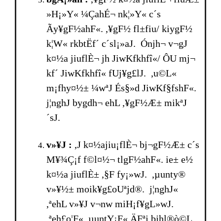
»H¡»Y« ¼ÇahÉ¬ nk¦»Y« c´s
Ãy¥gF½ahF«. ,¥gF½ fl±fiu/ kiygF½
k¦W« rkbtËf´ c´sl¡»aJ. Ónjh¬ v¬gJ
k¤½a jiuflÈ¬ jh­ JiwKfkhfî«/ ÔU mj¬
kf´ JiwKfkhfî« fUj¥g£lJ. ,u©L«
m¡fhy¤½± ¼wªJ És§»d JiwKf§fshF«.
j¦nghJ bygdh¬ ehL ,¥gF½Æ± mikªJ
´sJ.
v»¥J :
,J k¤½ajiu¡flÈ¬ bj¬gF½Æ± c´s
M¥¾Ç¡f f©l¤½¬ tlgF½ahF«. ie± e½
k¤½a jiuflÈ± ,§F fy¡»wJ. ,µunty®
v»¥½± moik¥g£oUªjd®. j¦nghJ«
,ªehL v»¥J v¬nw miH¡f¥gL»wJ.
,ªeh£o¦F« ,µuntY¡F« ÄFªj bjhl®ò©L.