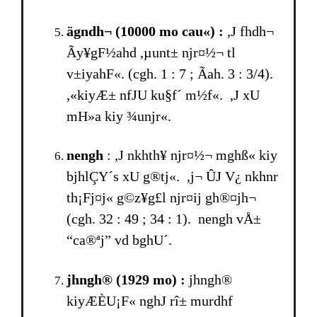
ägndh¬ (10000 mo cau«) :
,J fhdh¬
Ãy¥gF½ahd ,µunt± njr¤½¬ tl
v±iyahF«. (cgh. 1 : 7 ; Ãah. 3 : 3/4).
,«kiyÆ± nfJU ku§f´ m½f«. ,J xU
mH»a kiy ¾unjr«.
nengh
: ,J nkhth¥ njr¤½¬ mghß« kiy
bjhlÇY´s xU g®tj«. ,j¬ ÛJ V¿ nkhnr
th¡Fj¤j« g©z¥g£l njr¤ij gh®¤jh¬
(cgh. 32 : 49 ; 34 : 1). nengh vÅ±
“ca®ªj” vd bghU´.
jhngh® (1929 mo) :
jhngh®
kiyÆÈU¡F« nghJ rî± murdhf