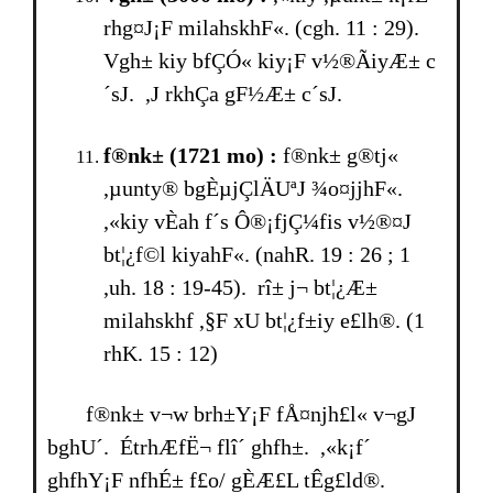
rhg¤J¡F milahskhF«. (cgh. 11 : 29).
Vgh± kiy bfÇÓ« kiy¡F v½®ÃiyÆ± c
´sJ. ,J rkhÇa gF½Æ± c´sJ.
f®nk± (1721 mo) :
f®nk± g®tj«
,µunty® bgÈµjÇlÄUªJ ¾o¤jjhF«.
,«kiy vÈah f´s Ô®¡fjÇ¼fis v½®¤J
bt¦¿f©l kiyahF«. (nahR. 19 : 26 ; 1
,uh. 18 : 19-45). rî± j¬ bt¦¿Æ±
milahskhf ,§F xU bt¦¿f±iy e£lh®. (1
rhK. 15 : 12)
f®nk± v¬w brh±Y¡F fÅ¤njh£l« v¬gJ
bghU´. ÉtrhÆfË¬ flî´ ghfh±. ,«k¡f´
ghfhY¡F nfhÉ± f£o/ gÈÆ£L tÊg£ld®.