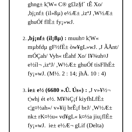
ghng± k¦W« C® g£lz§f´ tÊ Xo/
,bj¡nf± (il»ßµ) e½Æ± ,izªJ ,W½Æ±
ghuÓf flÈ± fy¡»wJ.
,bj¡nf± (il¡ßµ) :
muuh¤ k¦W«
mµbfdµ gF½fË± òw¥gL»wJ. ,J ÃÅnt/
mÓÇah/ Vyh« tÊahf Xo/ I¥¾uh¤J
e½íl¬ ,izªJ/ ,W½Æ± ghuÓf tisFlhÉ±
fy¡»wJ. (M½. 2 : 14; jhÅ. 10 : 4)
ie± e½ (6680 ».Û. Ús«) :
,J v»¥½¬
t¦whj ét e½. M¥¾Ç¡f kiyfhLfË±
c¦g¤½ah»/ v»¥ij brÊ¡f br­J/ ,W½Æ±
nk± rK¤½u« vd¥gL« k¤½a jiu¡flÈ±
fy¡»wJ. ie± e½Æ¬ gLif (Delta)